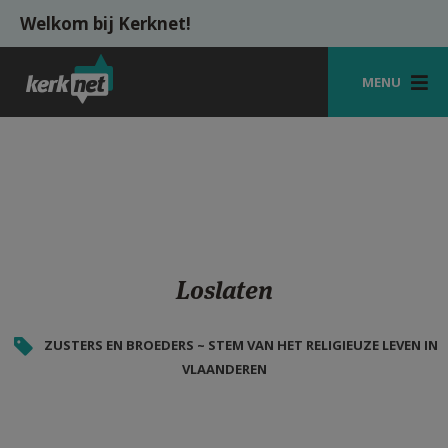
Overslaan en naar de inhoud gaan
Welkom bij Kerknet!
MENU
STARTPAGINA
KERK
VIERINGEN
SHOP
Loslaten
ZOEKEN
ZUSTERS EN BROEDERS ~ STEM VAN HET RELIGIEUZE LEVEN IN
HULP
VLAANDEREN
MIJN PAROCHIE
AANMELDEN OF REGISTREREN