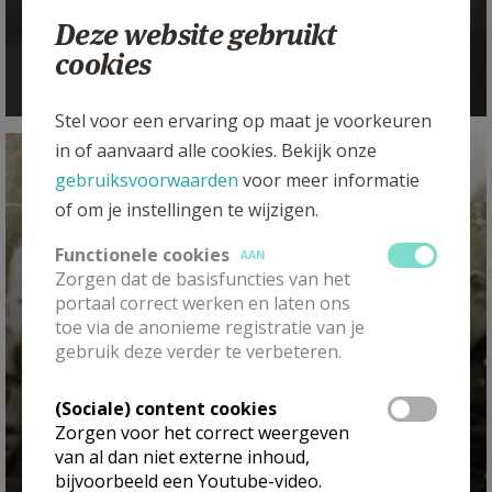
Deze website gebruikt
En 't land werd niet gevonden ~ Anne-Marie
Dhooghe
cookies
Stel voor een ervaring op maat je voorkeuren
in of aanvaard alle cookies. Bekijk onze
gebruiksvoorwaarden
voor meer informatie
of om je instellingen te wijzigen.
Functionele cookies
AAN
Zorgen dat de basisfuncties van het
portaal correct werken en laten ons
toe via de anonieme registratie van je
gebruik deze verder te verbeteren.
(Sociale) content cookies
Zorgen voor het correct weergeven
van al dan niet externe inhoud,
bijvoorbeeld een Youtube-video.