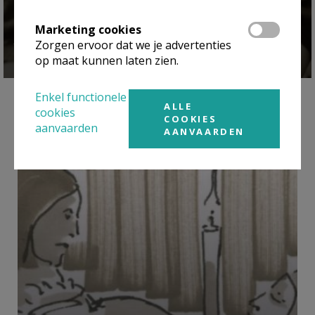
Marketing cookies
Ik ben een vechtertje ~ Hilde Flobert
Zorgen ervoor dat we je advertenties
op maat kunnen laten zien.
Enkel functionele
ALLE
cookies
COOKIES
aanvaarden
Overige verhalen
AANVAARDEN