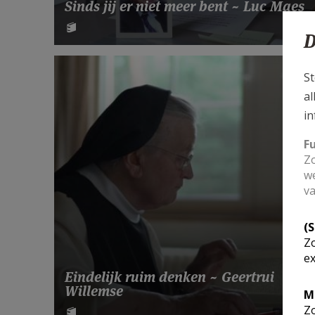
Sinds jij er niet meer bent ~ Luc Maes
D
St
al
in
F
Zo
we
va
(
Zo
ex
Eindelijk ruim denken ~ Geertrui
Willemse
M
Zo