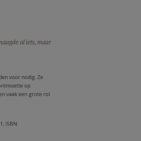
naagde al iets, maar
rden voor nodig. Ze
 ontmoette op
n vaak een grote rol.
11, ISBN