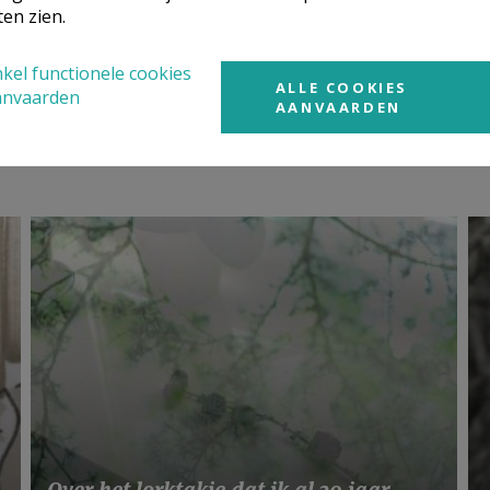
ten zien.
kel functionele cookies
ALLE COOKIES
anvaarden
AANVAARDEN
Over het lorktakje dat ik al 30 jaar