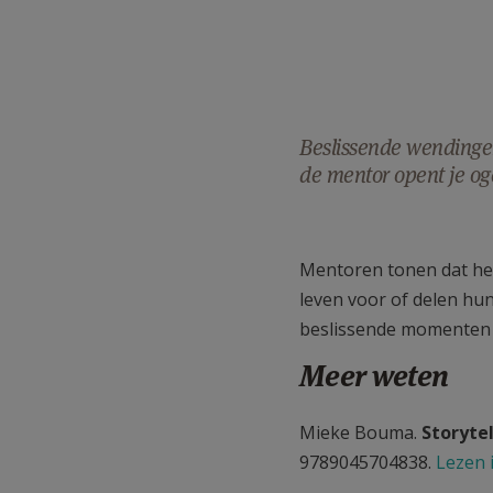
TWITTER
DEEL
VIA
E-
Beslissende wendingen
de mentor opent je og
MAIL
Mentoren tonen dat het 
leven voor of delen hu
beslissende momenten i
Meer weten
Mieke Bouma.
Storytel
9789045704838.
Lezen 