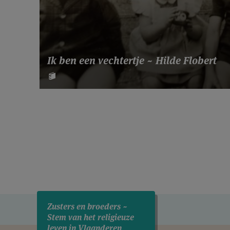
Ik ben een vechtertje ~ Hilde Flobert
Zusters en broeders ~
Stem van het religieuze
leven in Vlaanderen