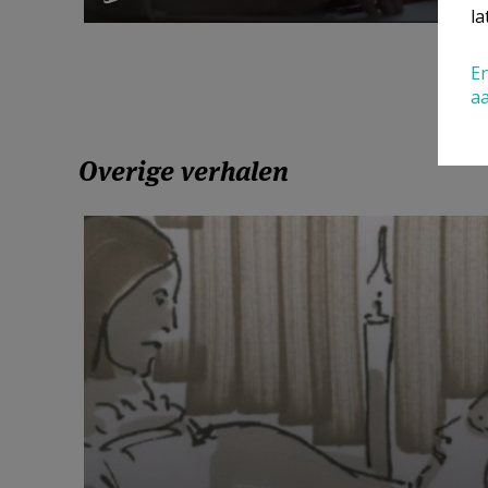
la
En
a
Overige verhalen