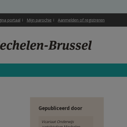
gina portaal
Mijn parochie
Aanmelden of registreren
echelen-Brussel
Gepubliceerd door
Vicariaat Onderwijs
aartsbisdom Mechelen-