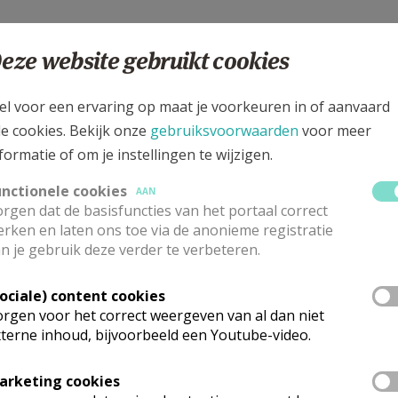
eze website gebruikt cookies
files/atoms/files/20121206_dossier_ILSenILD.pdf
el voor een ervaring op maat je voorkeuren in of aanvaard
le cookies. Bekijk onze
gebruiksvoorwaarden
voor meer
formatie of om je instellingen te wijzigen.
unctionele cookies
AAN
rgen dat de basisfuncties van het portaal correct
rken en laten ons toe via de anonieme registratie
grijk dat je niet enkel aandacht hebt voor de uiterlijkheden 
n je gebruik deze verder te verbeteren.
acht te hebben voor wat het beleven van een levensbeschouw
Sociale) content cookies
rgen voor het correct weergeven van al dan niet
terne inhoud, bijvoorbeeld een Youtube-video.
arketing cookies