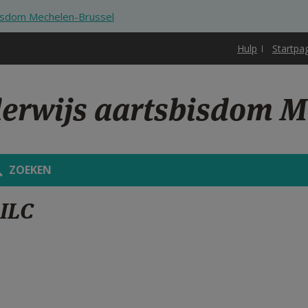
bisdom Mechelen-Brussel
Hulp
Startpa
derwijs aartsbisdom M
ZOEKEN
 ILC