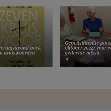
Gebedsintentie pau
eringsavond boek
oktober 2024: voor e
n kruiswoorden
gedeelde missie