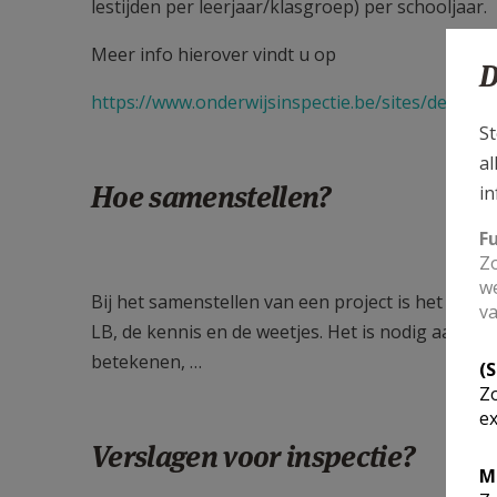
lestijden per leerjaar/klasgroep) per schooljaar.
Meer info hierover vindt u op
D
https://www.onderwijsinspectie.be/sites/default/
St
al
Hoe samenstellen?
in
F
Zo
we
Bij het samenstellen van een project is het belan
va
LB, de kennis en de weetjes. Het is nodig aand
betekenen, …
(
Zo
ex
Verslagen voor inspectie?
M