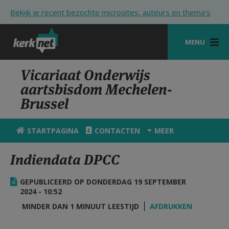
Overslaan en naar de inhoud gaan
Bekijk je recent bezochte microsites, auteurs en thema's
MENU
STARTPAGINA
Vicariaat Onderwijs
aartsbisdom Mechelen-
KERK
Brussel
VIERINGEN
STARTPAGINA
CONTACTEN
MEER
SHOP
Indiendata DPCC
ZOEKEN
HULP
GEPUBLICEERD OP DONDERDAG 19 SEPTEMBER
2024 - 10:52
STARTPAGINA PORTAAL
MINDER DAN 1 MINUUT LEESTIJD
AFDRUKKEN
MIJN PAROCHIE