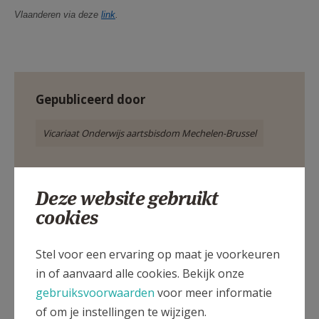
Vlaanderen via deze
link
.
Gepubliceerd door
Vicariaat Onderwijs aartsbisdom Mechelen-Brussel
Meer
Deze website gebruikt
cookies
Artikel
Stel voor een ervaring op maat je voorkeuren
in of aanvaard alle cookies. Bekijk onze
gebruiksvoorwaarden
voor meer informatie
Deel dit artikel
of om je instellingen te wijzigen.