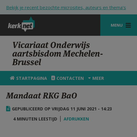
Overslaan en naar de inhoud gaan
Bekijk je recent bezochte microsites, auteurs en thema's
MENU
STARTPAGINA
Vicariaat Onderwijs
aartsbisdom Mechelen-
KERK
Brussel
VIERINGEN
STARTPAGINA
CONTACTEN
MEER
SHOP
Mandaat RKG BaO
ZOEKEN
HULP
GEPUBLICEERD OP VRIJDAG 11 JUNI 2021 - 14:23
STARTPAGINA PORTAAL
4 MINUTEN LEESTIJD
AFDRUKKEN
MIJN PAROCHIE