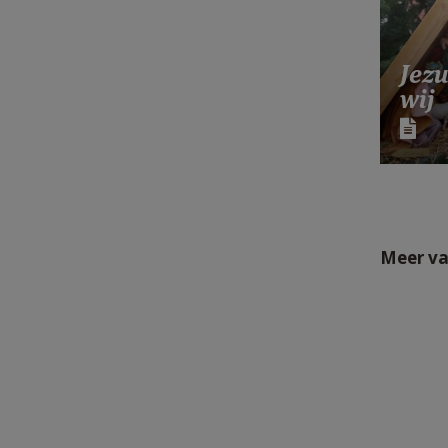
Jezu
wij
Meer va