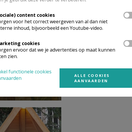
Sociale) content cookies
rgen voor het correct weergeven van al dan niet
terne inhoud, bijvoorbeeld een Youtube-video.
arketing cookies
rgen ervoor dat we je advertenties op maat kunnen
ten zien.
 ver en
ekend: Hoe God
ons woont door
kel functionele cookies
ALLE COOKIES
anvaarden
s' Geest
AANVAARDEN