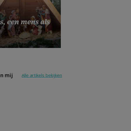
s, een mens als
n mij
Alle artikels bekijken