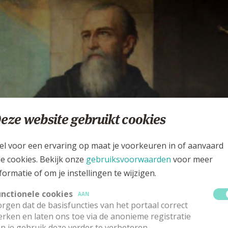
eze website gebruikt cookies
el voor een ervaring op maat je voorkeuren in of aanvaard
le cookies. Bekijk onze
gebruiksvoorwaarden
voor meer
formatie of om je instellingen te wijzigen.
iets beminnen boven
unctionele cookies
AAN
ristus
rgen dat de basisfuncties van het portaal correct
rken en laten ons toe via de anonieme registratie
LUIS VAN MORIA VZW
n je gebruik deze verder te verbeteren.