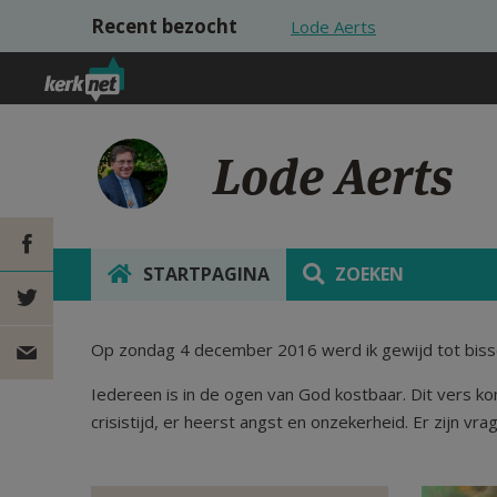
Overslaan en naar de inhoud gaan
Recent bezocht
Lode Aerts
Lode Aerts
STARTPAGINA
ZOEKEN
DEEL OP
Op zondag 4 december 2016 werd ik gewijd tot bissch
FACEBOOK
DEEL OP
Iedereen is in de ogen van God kostbaar. Dit vers kom
TWITTER
DEEL
crisistijd, er heerst angst en onzekerheid. Er zijn vr
VIA