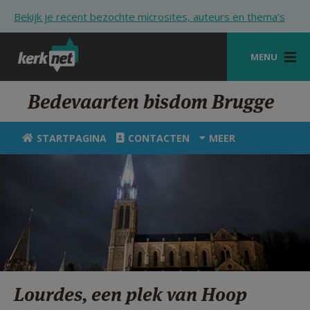
Overslaan en naar de inhoud gaan
Bekijk je recent bezochte microsites, auteurs en thema's
MENU
STARTPAGINA
Bedevaarten bisdom Brugge
KERK
STARTPAGINA
CONTACTEN
MEER
VIERINGEN
SHOP
ZOEKEN
HULP
STARTPAGINA PORTAAL
Lourdes, een plek van Hoop
MIJN PAROCHIE