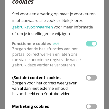
cookies
In ons goede hotel Miramont konden we de bedevaart
Stel voor een ervaring op maat je voorkeuren
afsluiten met terug een lekkere maaltijd en deze keer
in of aanvaard alle cookies. Bekijk onze
met een glaasje wijn.
gebruiksvoorwaarden
voor meer informatie
We wensten mekaar een goede nachtrust want op
of om je instellingen te wijzigen.
woensdag vertrokken we vroeg terug naar ons thuisland
Functionele cookies
AAN
waar we allen in de vooravond terug thuis waren.
Zorgen dat de basisfuncties van het
portaal correct werken en laten ons
Op de TGV deelden we met elkaar onze ervaringen. De
toe via de anonieme registratie van je
voorbije dagen gaven ons genade en kracht om te
gebruik deze verder te verbeteren.
getuigen van ons christen-zijn in deze pluralistische
wereld. Lourdes gaf ons de moed om Christus te volgen
(Sociale) content cookies
door God én de mensen graag te zien. In Lourdes
Zorgen voor het correct weergeven
van al dan niet externe inhoud,
bleven we verbonden door ons gebed, een kaars, een
bijvoorbeeld een Youtube-video.
attentie met de mensen van onze familie, vrienden,
bisdom, parochie, klooster, organisatie, de universele
Marketing cookies
Kerk en de velen die ons een intentie meegegeven