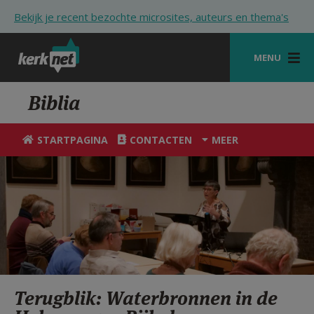
Overslaan en naar de inhoud gaan
Bekijk je recent bezochte microsites, auteurs en thema's
MENU
STARTPAGINA
Biblia
KERK
STARTPAGINA
CONTACTEN
MEER
VIERINGEN
SHOP
ZOEKEN
HULP
STARTPAGINA PORTAAL
Terugblik: Waterbronnen in de
MIJN PAROCHIE