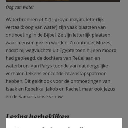
Oog van water
Waterbronnen of עַיִן מַיִם (ayin mayim, letterlijk
vertaald: oog van water) zijn vaak plaatsen van
ontmoeting in de Bijbel. Ze zijn letterlijk plaatsen
waar mensen gezien worden. Zo ontmoet Mozes,
nadat hij wegvluchtte uit Egypte toen hij een moord
had gepleegd, de dochters van Reüel aan en
waterbron. Van Parys toonde aan dat dergelijke
verhalen telkens eenzelfde zevenstapspatroon
hebben. Dit geldt ook voor de ontmoetingen van
Isaak en Rebekka, Jakob en Rachel, maar ook Jezus
en de Samaritaanse vrouw.
Lezing herbekijken