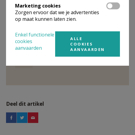
Marketing cookies
Zorgen ervoor dat we je advertenties
Gepubliceerd door
op maat kunnen laten zien.
Biblia
Enkel functionele
ALLE
cookies
COOKIES
aanvaarden
Meer
AANVAARDEN
Artikel
Deel dit artikel