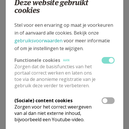
Deze website gebruikt
Deze terugblik beslaat een fractie van de lezing van
cookies
Nadine Van Parys. Wie deze wil herbekijken (via
YouTube) kan de link bekomen via
info@biblia.be
Stel voor een ervaring op maat je voorkeuren
U wordt dan gevraagd om, net zoals de aanwezigen,
in of aanvaard alle cookies. Bekijk onze
10 euro over te schrijven op BE87 4751 1358 5194.
gebruiksvoorwaarden
voor meer informatie
of om je instellingen te wijzigen.
Functionele cookies
AAN
Zorgen dat de basisfuncties van het
portaal correct werken en laten ons
toe via de anonieme registratie van je
gebruik deze verder te verbeteren.
(Sociale) content cookies
Zorgen voor het correct weergeven
van al dan niet externe inhoud,
Nadine Van Parys
bijvoorbeeld een Youtube-video.