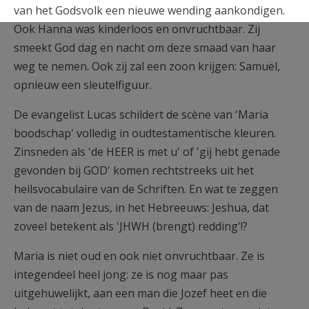
van het Godsvolk een nieuwe wending aankondigen.
Ook Hanna was kinderloos en onvruchtbaar. Zij
smeekt God dag en nacht om deze smaad van haar
weg te nemen. Ook zij zal een zoon krijgen: Samuël,
opnieuw een sleutelfiguur.
De evangelist Lucas schildert de scène van 'Maria
boodschap' volledig in oudtestamentische kleuren.
Zinsneden als 'de HEER is met u' of 'gij hebt genade
gevonden bij GOD' komen rechtstreeks uit het
heilsvocabulaire van de Schriften. En wat te zeggen
van de naam Jezus, in het Hebreeuws: Jeshua, dat
zoveel betekent als 'JHWH (brengt) redding'!?
Maria is niet oud en ook niet onvruchtbaar. Ze is
integendeel heel jong: ze is nog maar pas
uitgehuwelijkt, aan een man die Jozef heet en die