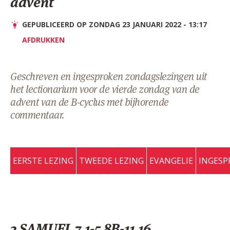
advent
AANMELDEN OF REGISTREREN
GEPUBLICEERD OP ZONDAG 23 JANUARI 2022 - 13:17
AFDRUKKEN
Geschreven en ingesproken zondagslezingen uit
het lectionarium voor de vierde zondag van de
advent van de B-cyclus met bijhorende
commentaar.
EERSTE LEZING
TWEEDE LEZING
EVANGELIE
INGESP
2 SAMUEL 7,1-5.8B-11.16