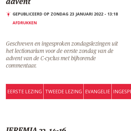
advent
AANMELDEN OF REGISTREREN
GEPUBLICEERD OP ZONDAG 23 JANUARI 2022 - 13:18
AFDRUKKEN
Geschreven en ingesproken zondagslezingen uit
het lectionarium voor de eerste zondag van de
advent van de C-cyclus met bijhorende
commentaar.
EERSTE LEZING
TWEEDE LEZING
EVANGELIE
INGESP
JEREMIA 33, 14-16