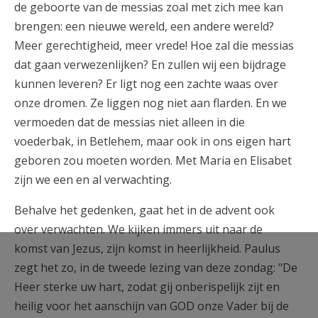
de geboorte van de messias zoal met zich mee kan
brengen: een nieuwe wereld, een andere wereld?
Meer gerechtigheid, meer vrede! Hoe zal die messias
dat gaan verwezenlijken? En zullen wij een bijdrage
kunnen leveren? Er ligt nog een zachte waas over
onze dromen. Ze liggen nog niet aan flarden. En we
vermoeden dat de messias niet alleen in die
voederbak, in Betlehem, maar ook in ons eigen hart
geboren zou moeten worden. Met Maria en Elisabet
zijn we een en al verwachting.
Behalve het gedenken, gaat het in de advent ook
over verwachten. We kijken immers uit naar de
komst van Jezus, zijn komst in heerlijkheid. Paulus
zegt het zo, in de tweede lezing van deze zondag: "De
Heer sterke uw hart, zodat gij onberispelijk zijt en
heilig voor het aanschijn van GOD onze Vader bij de