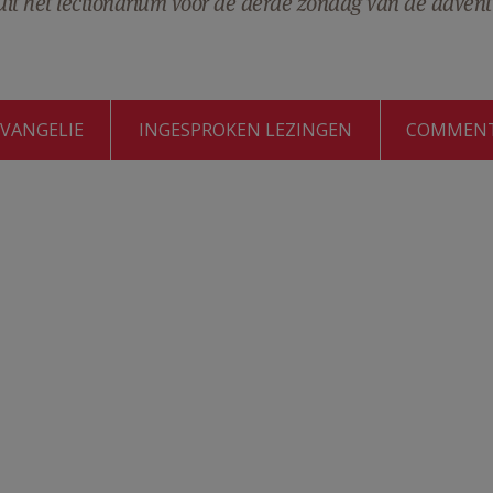
it het lectionarium voor de derde zondag van de advent
EVANGELIE
INGESPROKEN LEZINGEN
COMMEN