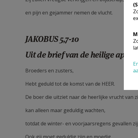
(
Zo
en pijn en gejammer nemen de vlucht.
ex
M
JAKOBUS 5,7-10
Zo
la
Uit de brief van de heilige apost
En
Broeders en zusters,
a
Hebt geduld tot de komst van de HEER.
De boer die uitziet naar de heerlijke vrucht van zi
kan alleen maar geduldig wachten,
totdat de winter- en voorjaarsregens gevallen zij
Ook gij moet geduldig zijn en moedig,