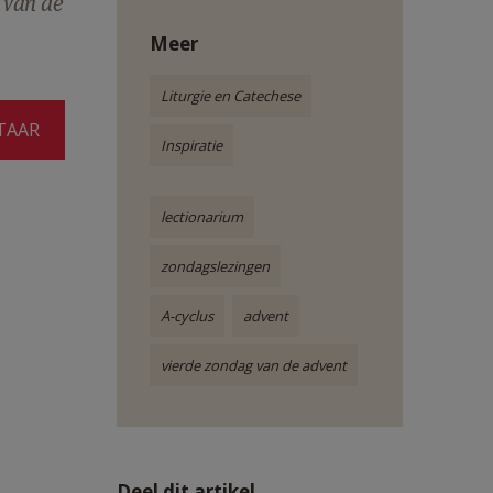
 van de
Meer
Liturgie en Catechese
TAAR
Inspiratie
lectionarium
zondagslezingen
A-cyclus
advent
vierde zondag van de advent
Deel dit artikel