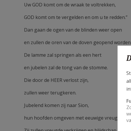
Uw GOD komt om de wraak te voltrekken,
GOD komt om te vergelden en om u te redden.”
Dan gaan de ogen van de blinden weer open
en zullen de oren van de doven geopend worden
De lamme zal springen als een hert
D
en jubelen zal de tong van de stomme.
St
Die door de HEER verlost zijn,
al
in
zullen weer terugkeren.
F
Jubelend komen zij naar Sion,
Zo
we
hun hoofden omgeven met eeuwige vreugde.
va
Zij zullen vreugde verkrijgen en blijdschap,