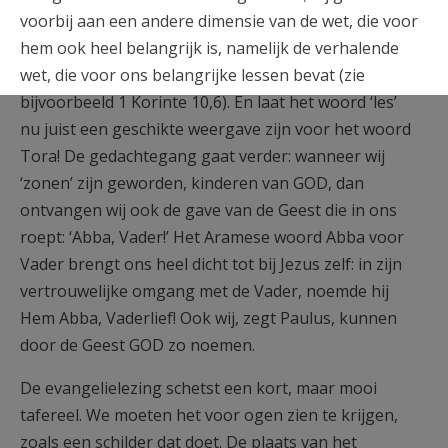
voorbij aan een andere dimensie van de wet, die voor
hem ook heel belangrijk is, namelijk de verhalende
wet, die voor ons belangrijke lessen bevat (zie
bijvoorbeeld 1 Korinte 10,6). En laat het woord ‘les’
nu juist een geschikte weergave zijn voor het woord
Tora! De gedachtegang gaat verder: wanneer wij
‘zonen’ zijn geworden, kinderen van GOD, dan
ontvangen wij ook de gave van de Geest die in ons
roept: ‘Abba, Vader!’ Het Aramese woord Abba voor
Vader brengt ons heel dicht tot bij Jezus zelf: in zijn
vertrouwelijke omgang met de Vader, noemde hij
Hem Abba, Vaderlief! Ook wij, zegt Paulus, kunnen
door de Geest GOD zo noemen.
De evangelielezing schetst een kort, maar mooi
tafereel. We moeten het voor ogen zien te krijgen,
zoals een schilder dat doet. De plaats van het