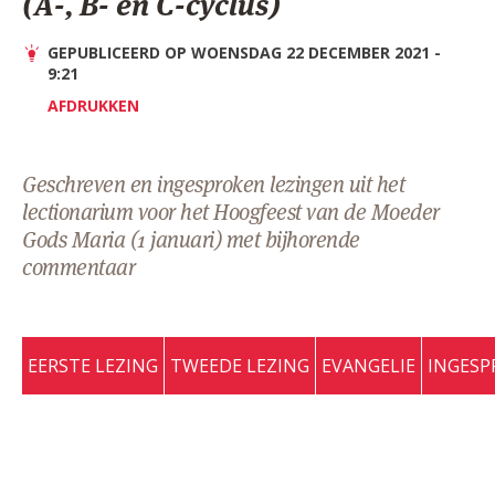
(A-, B- en C-cyclus)
AANMELDEN OF REGISTREREN
GEPUBLICEERD OP WOENSDAG 22 DECEMBER 2021 -
9:21
AFDRUKKEN
Geschreven en ingesproken lezingen uit het
lectionarium voor het Hoogfeest van de Moeder
Gods Maria (1 januari) met bijhorende
commentaar
EERSTE LEZING
TWEEDE LEZING
EVANGELIE
INGESP