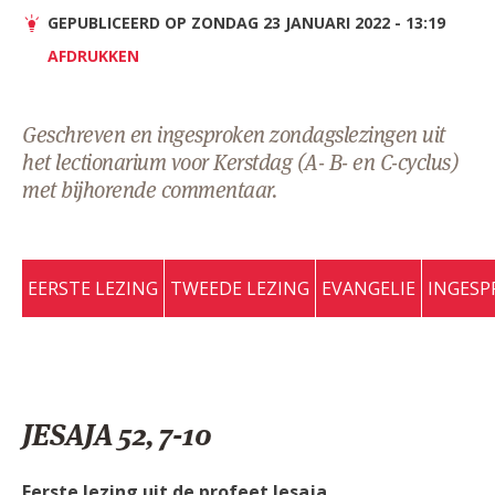
AANMELDEN OF REGISTREREN
GEPUBLICEERD OP ZONDAG 23 JANUARI 2022 - 13:19
AFDRUKKEN
Geschreven en ingesproken zondagslezingen uit
het lectionarium voor Kerstdag (A- B- en C-cyclus)
met bijhorende commentaar.
EERSTE LEZING
TWEEDE LEZING
EVANGELIE
INGESP
JESAJA 52, 7-10
Eerste lezing uit de profeet Jesaja