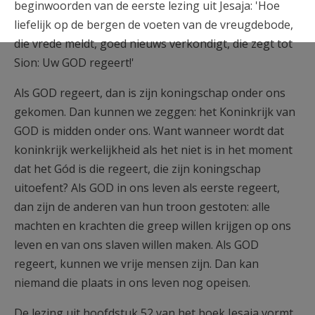
beginwoorden van de eerste lezing uit Jesaja: 'Hoe
liefelijk op de bergen de voeten van de vreugdebode,
die vrede meldt, goed nieuws verkondigt, die zegt tot
Sion: Uw GOD regeert!'
Als GOD regeert, dan is zijn koningschap onder ons
gekomen. Dan kunnen we zeggen: het Koninkrijk van
GOD is midden onder ons. Want wanneer wordt dat
koninkrijk werkelijkheid als het niet is in het moment
dat het Gód is die regeert, die zijn koningschap
uitoefent? Als GOD in ons leven als eerste regeert,
dan zijn de anderen van hun troon gestoten: alle
machten en krachten die greep willen krijgen op ons
leven en van ons slaven willen maken. Als GOD
regeert, kunnen we vrije mensen zijn. Dan kan
niemand die plaats in ons leven nog opeisen.
De lezing uit hoofdstuk 52 van het boek Jesaja vormt