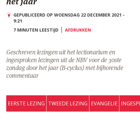
het jaar
AANMELDEN OF REGISTREREN
GEPUBLICEERD OP WOENSDAG 22 DECEMBER 2021 -
9:21
7 MINUTEN LEESTIJD
AFDRUKKEN
Geschreven lezingen uit het lectionarium en
ingesproken lezingen uit de NBV voor de 30ste
zondag door het jaar (B-cyclus) met bijhorende
commentaar
EERSTE LEZING
TWEEDE LEZING
EVANGELIE
INGESP