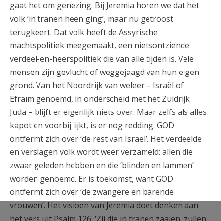
gaat het om genezing. Bij Jeremia horen we dat het
volk ‘in tranen heen ging’, maar nu getroost
terugkeert. Dat volk heeft de Assyrische
machtspolitiek meegemaakt, een nietsontziende
verdeel-en-heerspolitiek die van alle tijden is. Vele
mensen zijn gevlucht of weggejaagd van hun eigen
grond. Van het Noordrijk van weleer – Israël of
Efraïm genoemd, in onderscheid met het Zuidrijk
Juda – blijft er eigenlijk niets over. Maar zelfs als alles
kapot en voorbij lijkt, is er nog redding. GOD
ontfermt zich over ‘de rest van Israël’. Het verdeelde
en verslagen volk wordt weer verzameld: allen die
zwaar geleden hebben en die ‘blinden en lammen’
worden genoemd. Er is toekomst, want GOD
ontfermt zich over ‘de zwangere en barende
vrouwen’. Het visioen van Jeremia doet denken aan
het vers uit Psalm 126: ‘Zij die in tranen zaaien, zullen