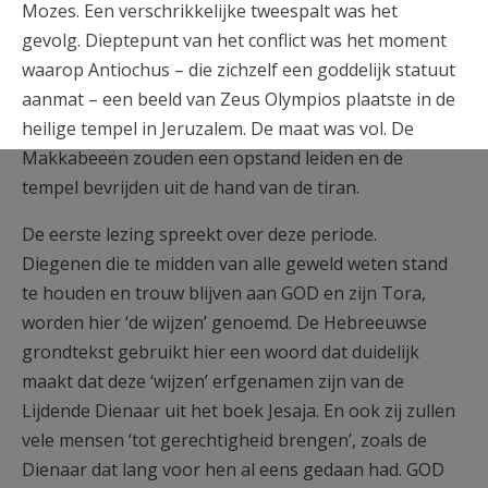
Mozes. Een verschrikkelijke tweespalt was het
gevolg. Dieptepunt van het conflict was het moment
waarop Antiochus – die zichzelf een goddelijk statuut
aanmat – een beeld van Zeus Olympios plaatste in de
heilige tempel in Jeruzalem. De maat was vol. De
Makkabeeën zouden een opstand leiden en de
tempel bevrijden uit de hand van de tiran.
De eerste lezing spreekt over deze periode.
Diegenen die te midden van alle geweld weten stand
te houden en trouw blijven aan GOD en zijn Tora,
worden hier ‘de wijzen’ genoemd. De Hebreeuwse
grondtekst gebruikt hier een woord dat duidelijk
maakt dat deze ‘wijzen’ erfgenamen zijn van de
Lijdende Dienaar uit het boek Jesaja. En ook zij zullen
vele mensen ‘tot gerechtigheid brengen’, zoals de
Dienaar dat lang voor hen al eens gedaan had. GOD