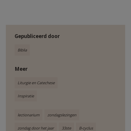
Gepubliceerd door
Biblia
Meer
Liturgie en Catechese
Inspiratie
lectionarium
zondagslezingen
zondag door het jaar
33ste
B-cyclus