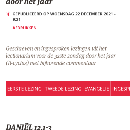
door het jaar
AANMELDEN OF REGISTREREN
GEPUBLICEERD OP WOENSDAG 22 DECEMBER 2021 -
9:21
AFDRUKKEN
Geschreven en ingesproken lezingen uit het
lectionarium voor de 32ste zondag door het jaar
(B-cyclus) met bijhorende commentaar
EERSTE LEZING
TWEEDE LEZING
EVANGELIE
INGESP
DANIËL 12,1-3