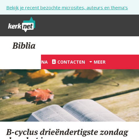
Overslaan en naar de inhoud gaan
Bekijk je recent bezochte microsites, auteurs en thema's
STARTPAGINA
Biblia
KERK
STARTPAGINA
CONTACTEN
MEER
VIERINGEN
SHOP
ZOEKEN
HULP
STARTPAGINA PORTAAL
B-cyclus drieëndertigste zondag
MIJN PAROCHIE