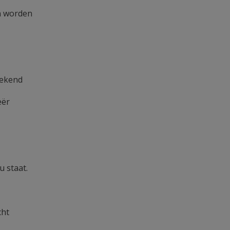
n worden
 bekend
eër
 staat.
cht