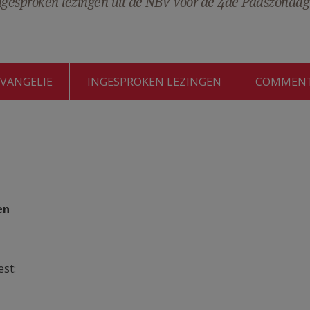
ingesproken lezingen uit de NBV voor de 4de Paaszondag
EVANGELIE
INGESPROKEN LEZINGEN
COMMEN
en
est: