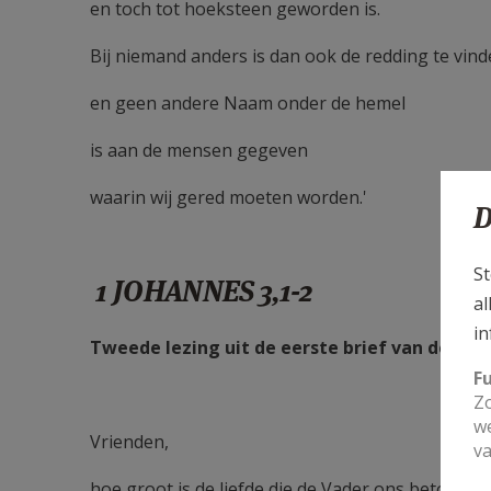
en toch tot hoeksteen geworden is.
Bij niemand anders is dan ook de redding te vin
en geen andere Naam onder de hemel
is aan de mensen gegeven
waarin wij gered moeten worden.'
D
St
1 JOHANNES 3,1-2
al
in
Tweede lezing uit de eerste brief van de hei
F
Zo
we
Vrienden,
va
hoe groot is de liefde die de Vader ons betoond h