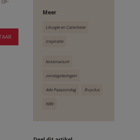
 (B-
Meer
Liturgie en Catechese
TAAR
Inspiratie
lectionarium
zondagslezingen
4de Paaszondag
B-cyclus
NBV
Deel dit artikel