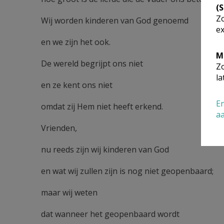
(
Zo
Wij worden kinderen van God genoemd
ex
en we zijn het ook.
M
De wereld begrijpt ons niet
Zo
la
en ze kent ons niet
En
omdat zij Hem niet heeft erkend.
a
Vrienden,
nu reeds zijn wij kinderen van God
en wat wij zullen zijn is nog niet geopenbaard;
maar wij weten
dat wanneer het geopenbaard wordt