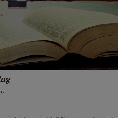
dag
:17