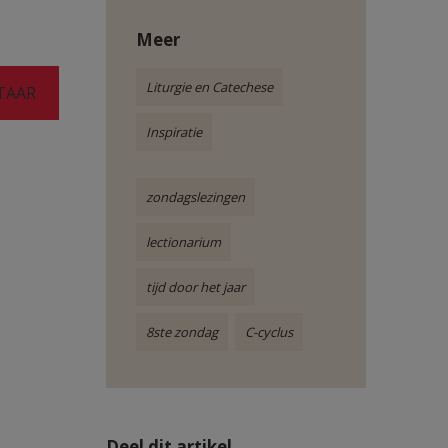
Meer
Liturgie en Catechese
TAAR
Inspiratie
zondagslezingen
lectionarium
tijd door het jaar
8ste zondag
C-cyclus
Deel dit artikel