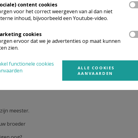
Sociale) content cookies
rgen voor het correct weergeven van al dan niet
terne inhoud, bijvoorbeeld een Youtube-video.
Christus volgens Lucas
arketing cookies
rgen ervoor dat we je advertenties op maat kunnen
ten zien.
is voor:
kel functionele cookies
ALLE COOKIES
anvaarden
AANVAARDEN
 zijn meester.
 uw broeder
eigen oog?