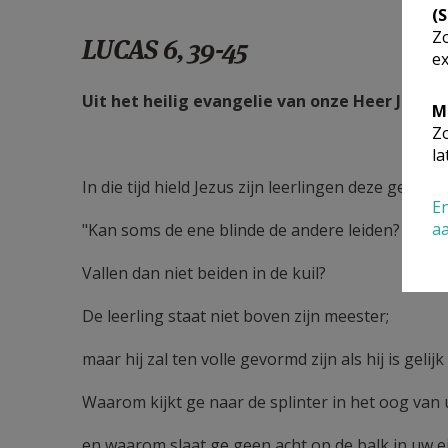
(
Zo
LUCAS 6, 39-45
ex
Uit het heilig evangelie van onze Heer Jezus 
M
Zo
la
In die tijd hield Jezus zijn leerlingen deze gelijken
En
a
"Kan soms de ene blinde de andere leiden?
Vallen dan niet beiden in de kuil?
De leerling staat niet boven zijn meester;
maar hij zal ten volle gevormd zijn als hij is gelijk
Waarom kijkt ge naar de splinter in het oog van
en waarom slaat ge geen acht op de balk in uw 