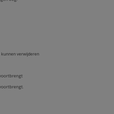
e kunnen verwijderen
 voortbrengt
voortbrengt.