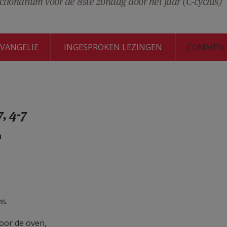
ctionarium voor de 8ste zondag door het jaar (C-cyclus)
EVANGELIE
INGESPROKEN LEZINGEN
COMMEN
, 4-7
h
s.
oor de oven,