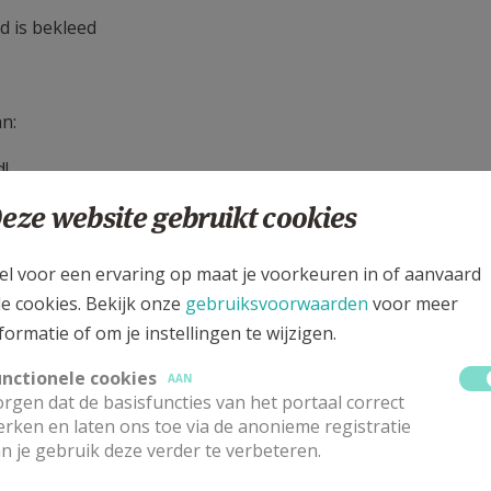
d is bekleed
an:
d!
eze website gebruikt cookies
ngel?
an de zonde is de wet.
el voor een ervaring op maat je voorkeuren in of aanvaard
le cookies. Bekijk onze
gebruiksvoorwaarden
voor meer
door onze Heer Jezus Christus.
formatie of om je instellingen te wijzigen.
ndvastig en onwankelbaar,
unctionele cookies
AAN
rgen dat de basisfuncties van het portaal correct
rken en laten ons toe via de anonieme registratie
n je gebruik deze verder te verbeteren.
ergeefs is.