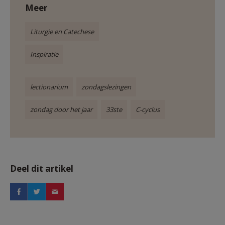
Meer
Liturgie en Catechese
Inspiratie
lectionarium
zondagslezingen
zondag door het jaar
33ste
C-cyclus
Deel dit artikel