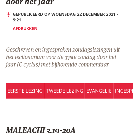
door het jaar
AANMELDEN OF REGISTREREN
GEPUBLICEERD OP WOENSDAG 22 DECEMBER 2021 -
9:21
AFDRUKKEN
Geschreven en ingesproken zondagslezingen uit
het lectionarium voor de 33ste zondag door het
jaar (C-cyclus) met bijhorende commentaar
EERSTE LEZING
TWEEDE LEZING
EVANGELIE
INGESP
MALEACHI 3,19-20A