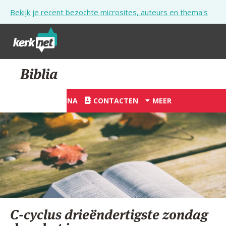
Overslaan en naar de inhoud gaan
Bekijk je recent bezochte microsites, auteurs en thema's
STARTPAGINA
Biblia
KERK
STARTPAGINA
CONTACTEN
MEER
VIERINGEN
SHOP
ZOEKEN
HULP
STARTPAGINA PORTAAL
C-cyclus drieëndertigste zondag
MIJN PAROCHIE