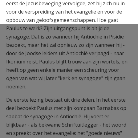
eerst de Jezusbeweging vervolgde, zet hij zich nu in
voor de verspreiding van het evangelie en voor de
opbouw van geloofsgemeenschappen. Hoe gaat
Paulus te werk? Zijn uitgangspunt is altijd de
synagoge. Dat is zo wanneer hij Antiochië in Pisidië
bezoekt, maar het zal opnieuw zo zijn wanneer hij -
door de Joodse leiders uit Antiochië verjaagd - naar
Ikonium reist. Paulus blijft trouw aan zijn wortels, en
heeft op geen enkele manier een scheuring voor
ogen van wat wij later "kerk en synagoge" zijn gaan
noemen.
De eerste lezing bestaat uit drie delen. In het eerste
deel bezoekt Paulus met zijn kompaan Barnabas op
sabbat de synagoge in Antiochië. Hij voert er
blijkbaar - als bekwame Schriftuitlegger - het woord
en spreekt over het evangelie: het "goede nieuws"