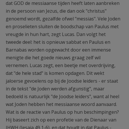
dat GOD de messiaanse tijden heeft laten aanbreken
in de persoon van Jezus, die dan ook "christus"
genoemd wordt, gezalfde ofwel "messias". Vele Joden
en proselieten sluiten de boodschap van Paulus met
vreugde in hun hart, zegt Lucas. Dan volgt het
tweede deel: het is opnieuw sabbat en Paulus en
Barnabas worden opgewacht door een immense
menigte die het goede nieuws graag zelf wil
vernemen. Lucas zegt, een beetje met overdrijving,
dat "de hele stad" is komen opdagen. Dit wekt
jaloerse gevoelens op bij de Joodse leiders - er staat
in de tekst "de Joden werden afgunstig", maar
bedoeld is natuurlijk "de Joodse leiders", want al heel
wat Joden hebben het messiaanse woord aanvaard.
Wat is de reactie van Paulus op hun beschimpingen?
Hij baseert zich op een profetie van de Dienaar van
JHWH (Jesaja 49,1-6), en dat houdt in dat Paulus -