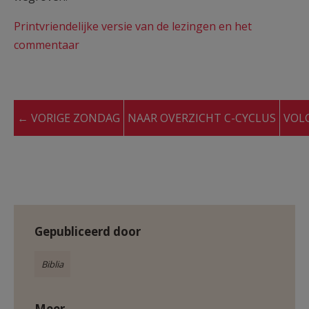
Printvriendelijke versie van de lezingen en het
commentaar
← VORIGE ZONDAG
NAAR OVERZICHT C-CYCLUS
VOL
Gepubliceerd door
Biblia
Meer