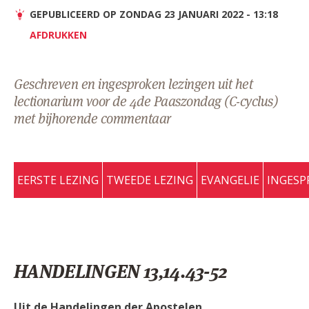
AANMELDEN OF REGISTREREN
GEPUBLICEERD OP ZONDAG 23 JANUARI 2022 - 13:18
AFDRUKKEN
Geschreven en ingesproken lezingen uit het
lectionarium voor de 4de Paaszondag (C-cyclus)
met bijhorende commentaar
EERSTE LEZING
TWEEDE LEZING
EVANGELIE
INGESP
HANDELINGEN 13,14.43-52
Uit de Handelingen der Apostelen