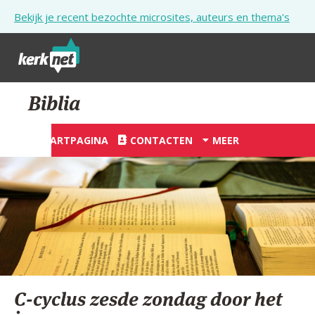
Overslaan en naar de inhoud gaan
Bekijk je recent bezochte microsites, auteurs en thema's
STARTPAGINA
Biblia
KERK
STARTPAGINA
CONTACTEN
MEER
VIERINGEN
SHOP
ZOEKEN
HULP
STARTPAGINA PORTAAL
C-cyclus zesde zondag door het
MIJN PAROCHIE