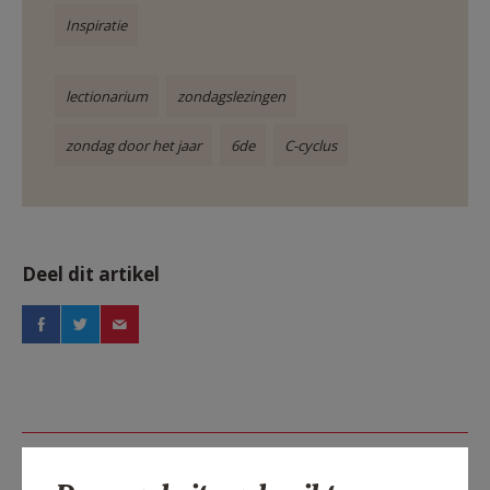
Inspiratie
lectionarium
zondagslezingen
zondag door het jaar
6de
C-cyclus
Deel dit artikel
Lees meer