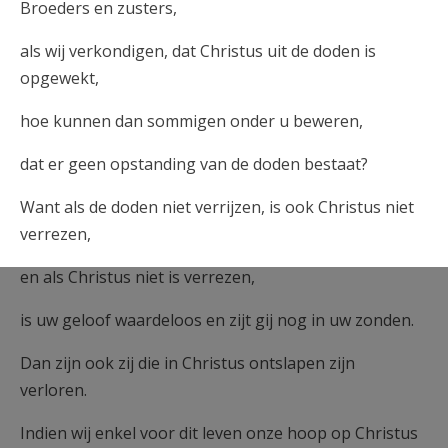
Broeders en zusters,
als wij verkondigen, dat Christus uit de doden is
opgewekt,
hoe kunnen dan sommigen onder u beweren,
dat er geen opstanding van de doden bestaat?
Want als de doden niet verrijzen, is ook Christus niet
verrezen,
en als Christus niet is verrezen,
is uw geloof waardeloos en zijt gij nog in uw zonden.
Dan zijn ook zij die in Christus ontslapen zijn
verloren.
Indien wij enkel voor dit leven onze hoop op Christus