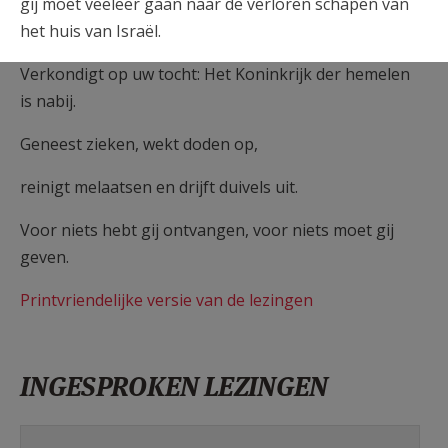
gij moet veeleer gaan naar de verloren schapen van
het huis van Israël.
Verkondigt op uw tocht: Het Koninkrijk der hemelen
is nabij.
Geneest zieken, wekt doden op,
reinigt melaatsen en drijft duivels uit.
Voor niets hebt gij ontvangen, voor niets moet gij
geven.
Printvriendelijke versie van de lezingen
INGESPROKEN LEZINGEN