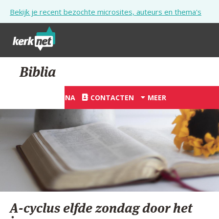
Overslaan en naar de inhoud gaan
Bekijk je recent bezochte microsites, auteurs en thema's
STARTPAGINA
Biblia
KERK
STARTPAGINA
CONTACTEN
MEER
VIERINGEN
SHOP
ZOEKEN
HULP
STARTPAGINA PORTAAL
A-cyclus elfde zondag door het
MIJN PAROCHIE