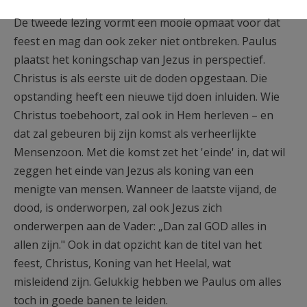
De tweede lezing vormt een mooie opmaat voor dat
feest en mag dan ook zeker niet ontbreken. Paulus
plaatst het koningschap van Jezus in perspectief.
Christus is als eerste uit de doden opgestaan. Die
opstanding heeft een nieuwe tijd doen inluiden. Wie
Christus toebehoort, zal ook in Hem herleven – en
dat zal gebeuren bij zijn komst als verheerlijkte
Mensenzoon. Met die komst zet het 'einde' in, dat wil
zeggen het einde van Jezus als koning van een
menigte van mensen. Wanneer de laatste vijand, de
dood, is onderworpen, zal ook Jezus zich
onderwerpen aan de Vader: „Dan zal GOD alles in
allen zijn." Ook in dat opzicht kan de titel van het
feest, Christus, Koning van het Heelal, wat
misleidend zijn. Gelukkig hebben we Paulus om alles
toch in goede banen te leiden.