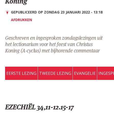
Koning
AANMELDEN OF REGISTREREN
GEPUBLICEERD OP ZONDAG 23 JANUARI 2022 - 13:18
AFDRUKKEN
Geschreven en ingesproken zondagslezingen uit
het lectionarium voor het feest van Christus
Koning (A-cyclus) met bijhorende commentaar
EERSTE LEZING
TWEEDE LEZING
EVANGELIE
INGESP
EZECHIËL 34,11-12.15-17