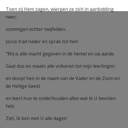
Toen zij Hem zagen, wierpen ze zich in aanbidding
neer;
sommigen echter twijfelden.
Jezus trad nader en sprak tot hen:
"Mij is alle macht gegeven in de hemel en op aarde.
Gaat dus en maakt alle volkeren tot mijn leerlingen
en doopt hen in de naam van de Vader en de Zoon en
de Heilige Geest
en leert hun te onderhouden alles wat Ik U bevolen
heb.
Ziet, Ik ben met U alle dagen