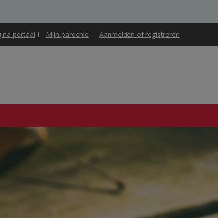
gina portaal
Mijn parochie
Aanmelden of registreren