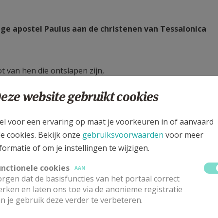
lige apostel Paulus aan de christenen van Tessalonica
ot van hen die ontslapen zijn,
nsen,
eze website gebruikt cookies
el voor een ervaring op maat je voorkeuren in of aanvaard
er opgestaan,
le cookies. Bekijk onze
gebruiksvoorwaarden
voor meer
formatie of om je instellingen te wijzigen.
unctionele cookies
AAN
rgen dat de basisfuncties van het portaal correct
rken en laten ons toe via de anonieme registratie
 van de Heer:
n je gebruik deze verder te verbeteren.