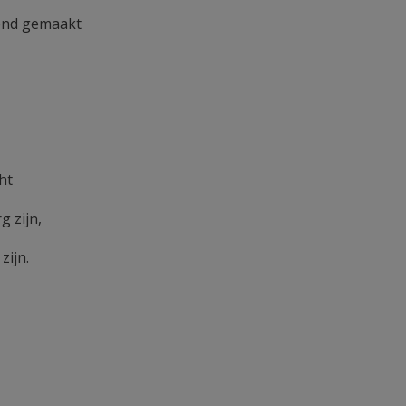
kend gemaakt
ht
g zijn,
zijn.