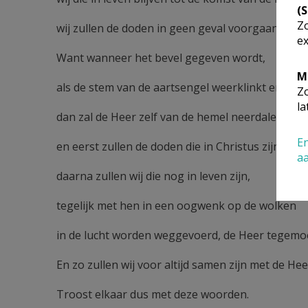
(
Zo
wij zullen de doden in geen geval voorgaan.
ex
Want wanneer het bevel gegeven wordt,
M
als de stem van de aartsengel weerklinkt en de 
Zo
la
dan zal de Heer zelf van de hemel neerdalen,
En
en eerst zullen de doden die in Christus zijn verri
a
daarna zullen wij die nog in leven zijn,
tegelijk met hen in een oogwenk op de wolken
in de lucht worden weggevoerd, de Heer tegemo
En zo zullen wij voor altijd samen zijn met de Hee
Troost elkaar dus met deze woorden.