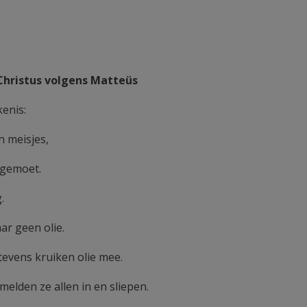
 Christus volgens Matteüs
kenis:
n meisjes,
egemoet.
.
r geen olie.
evens kruiken olie mee.
elden ze allen in en sliepen.