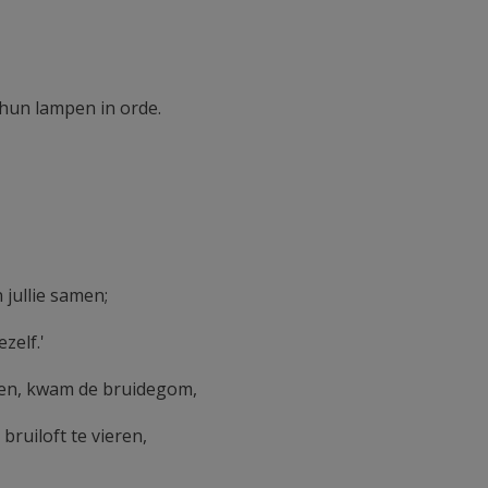
hun lampen in orde.
 jullie samen;
zelf.'
pen, kwam de bruidegom,
ruiloft te vieren,