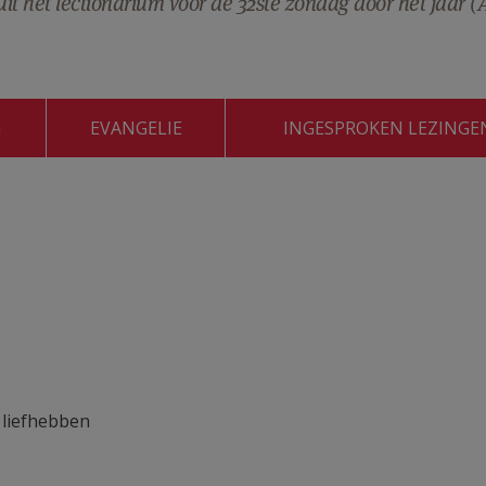
t het lectionarium voor de 32ste zondag door het jaar (
G
EVANGELIE
INGESPROKEN LEZINGE
 liefhebben