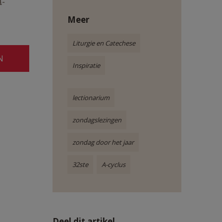
A-
Meer
Liturgie en Catechese
N
Inspiratie
lectionarium
zondagslezingen
zondag door het jaar
32ste
A-cyclus
Deel dit artikel