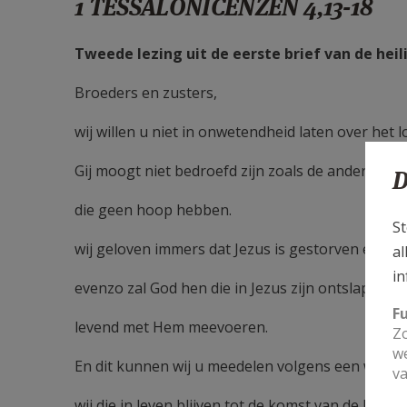
1 TESSALONICENZEN 4,13-18
Tweede lezing uit de eerste brief van de hei
Broeders en zusters,
wij willen u niet in onwetendheid laten over het l
Gij moogt niet bedroefd zijn zoals de andere me
D
die geen hoop hebben.
St
wij geloven immers dat Jezus is gestorven en we
al
in
evenzo zal God hen die in Jezus zijn ontslapen
F
levend met Hem meevoeren.
Zo
we
En dit kunnen wij u meedelen volgens een woord
va
wij die in leven blijven tot de komst van de Heer,