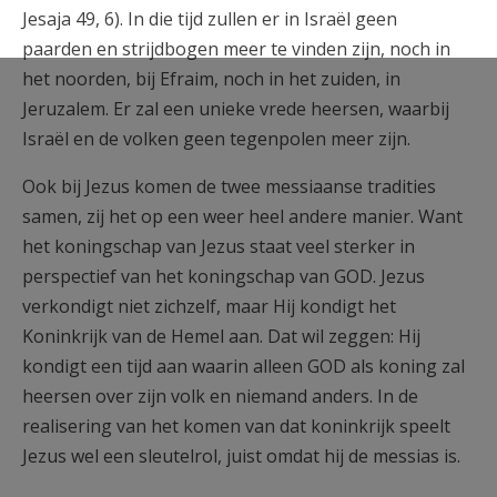
Jesaja 49, 6). In die tijd zullen er in Israël geen
paarden en strijdbogen meer te vinden zijn, noch in
het noorden, bij Efraim, noch in het zuiden, in
Jeruzalem. Er zal een unieke vrede heersen, waarbij
Israël en de volken geen tegenpolen meer zijn.
Ook bij Jezus komen de twee messiaanse tradities
samen, zij het op een weer heel andere manier. Want
het koningschap van Jezus staat veel sterker in
perspectief van het koningschap van GOD. Jezus
verkondigt niet zichzelf, maar Hij kondigt het
Koninkrijk van de Hemel aan. Dat wil zeggen: Hij
kondigt een tijd aan waarin alleen GOD als koning zal
heersen over zijn volk en niemand anders. In de
realisering van het komen van dat koninkrijk speelt
Jezus wel een sleutelrol, juist omdat hij de messias is.