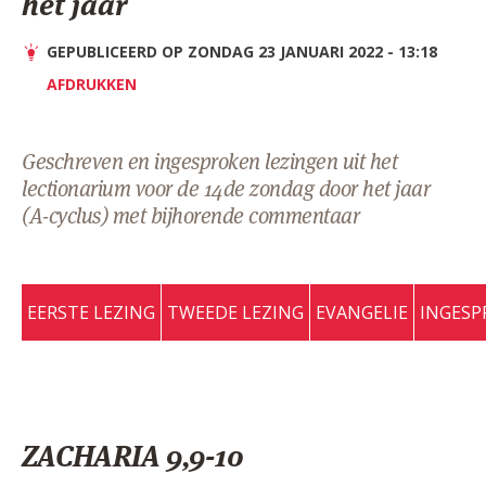
het jaar
AANMELDEN OF REGISTREREN
GEPUBLICEERD OP ZONDAG 23 JANUARI 2022 - 13:18
AFDRUKKEN
Geschreven en ingesproken lezingen uit het
lectionarium voor de 14de zondag door het jaar
(A-cyclus) met bijhorende commentaar
EERSTE LEZING
TWEEDE LEZING
EVANGELIE
INGESP
ZACHARIA 9,9-10