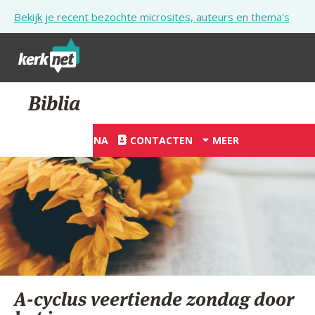
Overslaan en naar de inhoud gaan
Bekijk je recent bezochte microsites, auteurs en thema's
STARTPAGINA
Biblia
KERK
STARTPAGINA
CONTACTEN
MEER
VIERINGEN
SHOP
ZOEKEN
HULP
STARTPAGINA PORTAAL
A-cyclus veertiende zondag door
MIJN PAROCHIE