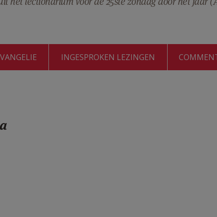
t het lectionarium voor de 25ste zondag door het jaar (
EVANGELIE
INGESPROKEN LEZINGEN
COMMEN
ja