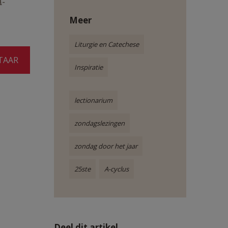
A-
Meer
Liturgie en Catechese
TAAR
Inspiratie
lectionarium
zondagslezingen
zondag door het jaar
25ste
A-cyclus
Deel dit artikel