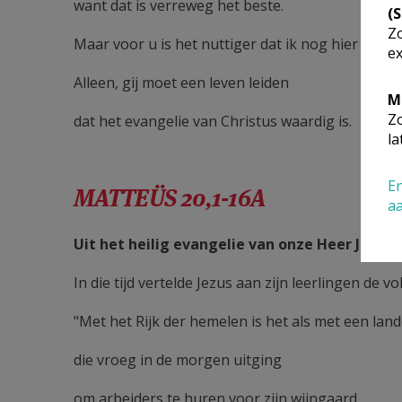
want dat is verreweg het beste.
(
Zo
Maar voor u is het nuttiger dat ik nog hier blijf.
ex
Alleen, gij moet een leven leiden
M
Zo
dat het evangelie van Christus waardig is.
la
En
MATTEÜS 20,1-16A
a
Uit het heilig evangelie van onze Heer Jezus
In die tijd vertelde Jezus aan zijn leerlingen de vo
"Met het Rijk der hemelen is het als met een lan
die vroeg in de morgen uitging
om arbeiders te huren voor zijn wijngaard.