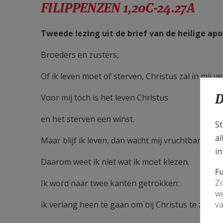
FILIPPENZEN 1,20C-24.27A
Tweede lezing uit de brief van de heilige apo
Broeders en zusters,
Of ik leven moet of sterven, Christus zal in mij v
D
Voor mij toch is het leven Christus
en het sterven een winst.
St
al
Maar blijf ik leven, dan wacht mij vruchtbare arbe
in
Daarom weet ik niet wat ik moet kiezen.
F
Zo
Ik word naar twee kanten getrokken:
we
ik verlang heen te gaan om bij Christus te zijn,
va