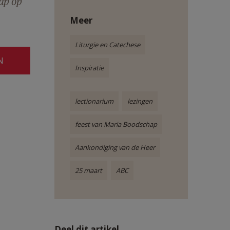
hap op
Meer
Liturgie en Catechese
N
Inspiratie
lectionarium
lezingen
feest van Maria Boodschap
Aankondiging van de Heer
25 maart
ABC
Deel dit artikel