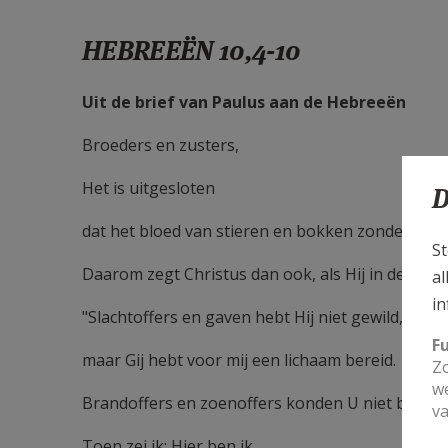
HEBREEËN 10,4-10
Uit de brief van Paulus aan de Hebreeën
Broeders en zusters,
Het is uitgesloten
D
dat het bloed van stieren en bokken zonden zo
St
Daarom zegt Christus dan ook, als Hij in de were
al
in
"Slachtoffers en gaven hebt Hij niet gewild,
F
maar Gij hebt voor mij een lichaam bereid.
Zo
we
Brandoffers en zoenoffers konden U niet behag
va
Toen zei ik: Hier ben ik.