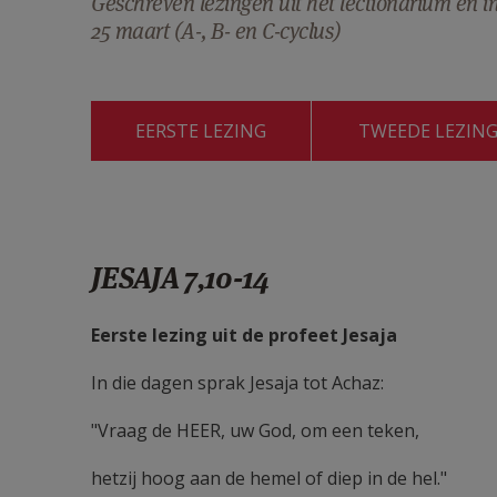
Geschreven lezingen uit het lectionarium en 
25 maart (A-, B- en C-cyclus)
EERSTE LEZING
TWEEDE LEZIN
JESAJA 7,10-14
Eerste lezing uit de profeet Jesaja
In die dagen sprak Jesaja tot Achaz:
"Vraag de HEER, uw God, om een teken,
hetzij hoog aan de hemel of diep in de hel."