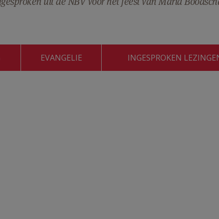
ingesproken uit de NBV voor het feest van Maria Boodsc
G
EVANGELIE
INGESPROKEN LEZINGE