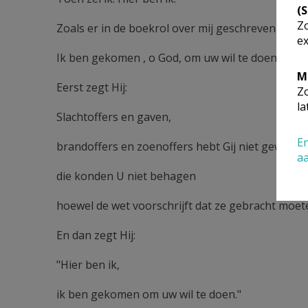
(
Zo
Zoals er in de boekrol over mij geschreven staat:
ex
Ik ben gekomen , o God, om uw wil te doen."
M
Eerst zegt Hij:
Zo
la
Slachtoffers en gaven,
En
brandoffers en zoenoffers hebt Gij niet gewild;
a
die konden U niet behagen
hoewel de wet voorschrijft dat ze gebracht moet
En dan zegt Hij:
"Hier ben ik,
ik ben gekomen om uw wil te doen."