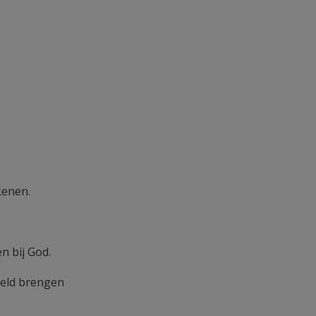
kenen.
n bij God.
reld brengen