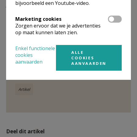
bijvoorbeeld een Youtube-video.
januari 2025.
Marketing cookies
Zorgen ervoor dat we je advertenties
op maat kunnen laten zien.
Gepubliceerd door
Enkel functionele
ALLE
cookies
CCV Brussel
COOKIES
aanvaarden
AANVAARDEN
Meer
Artikel
Deel dit artikel