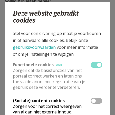
volledig in eigen beheer.
Deze website gebruikt
Het formulier dat je hiervoor aan je bankinstelling
cookies
kan overmaken hoef je enkel in te vullen en af te
geven bij je bankinstelling
(
invulformulier vind je
hier
)
.
Stel voor een ervaring op maat je voorkeuren
in of aanvaard alle cookies. Bekijk onze
Fiscaal voordeel bij een gift?
gebruiksvoorwaarden
voor meer informatie
of om je instellingen te wijzigen.
Je geniet bovendien van belastingvermindering.
Functionele cookies
AAN
Alle giften van 40 euro of meer per kalenderjaar aan
Zorgen dat de basisfuncties van het
CCV geven recht op een fiscaal attest.
portaal correct werken en laten ons
toe via de anonieme registratie van je
Op 12 december 2025 keurde de Arizona-
gebruik deze verder te verbeteren.
meerderheid in de Kamer het wetsvoorstel goed om
de belastingvermindering voor giften vanaf 40 euro
(Sociale) content cookies
te verlagen van 45% naar 30%. De maatregel geldt
Zorgen voor het correct weergeven
met terugwerkende kracht voor alle giften vanaf 1
van al dan niet externe inhoud,