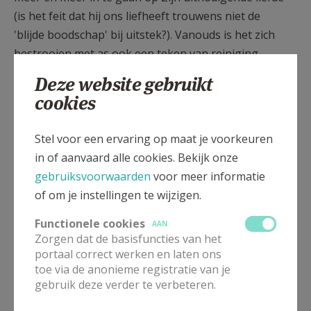
(is het feit dat hij ons liefheeft trouwens niet de
'blijde boodschap' bij uitstek?). Vanouds is het zich
bestrooien met as ook een teken van reiniging.
Vandaar dat het askruisje ook een symbool is om bij
Deze website gebruikt
het begin van de Veertigdagentijd ons te bekeren en
cookies
nieuwe wegen te gaan. Die oproep tot bekering
klinkt sterk in de lezing uit Joël die we daarnet
Stel voor een ervaring op maat je voorkeuren
hoorden, en die de eerste lezing is in de liturgie van
in of aanvaard alle cookies. Bekijk onze
Aswoensdag.
gebruiksvoorwaarden
voor meer informatie
of om je instellingen te wijzigen.
Stilte of muziek
Functionele cookies
We kunnen het gewoon enkele minuten stil laten, of
AAN
Zorgen dat de basisfuncties van het
wie liever wat muziek op de achtergrond heeft, kan
portaal correct werken en laten ons
gebruik maken van het ‘Miserere Mei’ van Allegri:
toe via de anonieme registratie van je
gebruik deze verder te verbeteren.
Voor het correct weergeven van deze inhoud