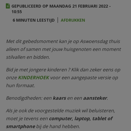
AANMELDEN OF REGISTREREN
GEPUBLICEERD OP MAANDAG 21 FEBRUARI 2022 -
10:55
6 MINUTEN LEESTIJD
AFDRUKKEN
Met dit gebedsmoment kan je op Aswoensdag thuis
alleen of samen met jouw huisgenoten een moment
stilvallen en bidden.
Bid je met jongere kinderen ? Klik dan zeker eens op
onze
KINDERHOEK
voor een aangepaste versie op
hun formaat.
Benodigdheden: een
kaars
en een
aansteker
.
Als je ook de voorgestelde muziek wil beluisteren,
moet je tevens een
computer, laptop, tablet of
smartphone
bij de hand hebben.