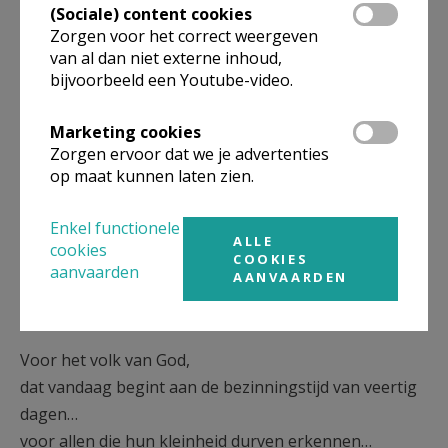
(Sociale) content cookies
dien je (sociale) content cookies te aanvaarden.
Zorgen voor het correct weergeven
van al dan niet externe inhoud,
VERANDER MIJN
bijvoorbeeld een Youtube-video.
INSTELLINGEN
Marketing cookies
Zorgen ervoor dat we je advertenties
op maat kunnen laten zien.
Wie dat wil kan hierna even kort met de
huisgenoten uitwisselen.
Enkel functionele
ALLE
Voorbede
cookies
COOKIES
aanvaarden
AANVAARDEN
We willen nu al onze vragen, onze zorgen en onze
vreugdes aan God voorleggen.
Voor het volk van God,
dat vandaag begint aan de bezinningstijd van veertig
dagen…
voor allen die hun kleinheid durven erkennen…