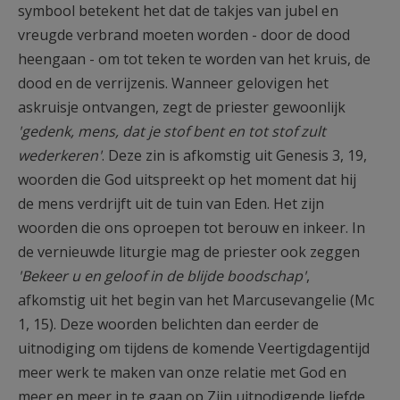
symbool betekent het dat de takjes van jubel en
vreugde verbrand moeten worden - door de dood
heengaan - om tot teken te worden van het kruis, de
dood en de verrijzenis. Wanneer gelovigen het
askruisje ontvangen, zegt de priester gewoonlijk
'gedenk, mens, dat je stof bent en tot stof zult
wederkeren'
. Deze zin is afkomstig uit Genesis 3, 19,
woorden die God uitspreekt op het moment dat hij
de mens verdrijft uit de tuin van Eden. Het zijn
woorden die ons oproepen tot berouw en inkeer. In
de vernieuwde liturgie mag de priester ook zeggen
'Bekeer u en geloof in de blijde boodschap'
,
afkomstig uit het begin van het Marcusevangelie (Mc
1, 15). Deze woorden belichten dan eerder de
uitnodiging om tijdens de komende Veertigdagentijd
meer werk te maken van onze relatie met God en
meer en meer in te gaan op Zijn uitnodigende liefde