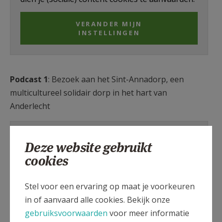
VERANDER MIJN
INSTELLINGEN
Podcast 1
: Bezoek aan het Sint-Annadorp, een
multicultureel solidair dorp in het hart van
Anderlecht
Voor het correct weergeven van deze inhoud
Deze website gebruikt
dien je (sociale) content cookies te aanvaarden.
cookies
VERANDER MIJN
INSTELLINGEN
Stel voor een ervaring op maat je voorkeuren
in of aanvaard alle cookies. Bekijk onze
gebruiksvoorwaarden
voor meer informatie