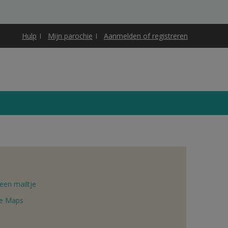
Hulp
Mijn parochie
Aanmelden of registreren
een mailtje
e Maps