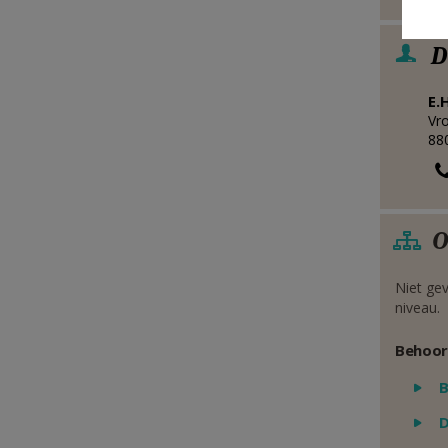
D
E.
Vr
88
O
Niet gev
niveau.
Behoor
D