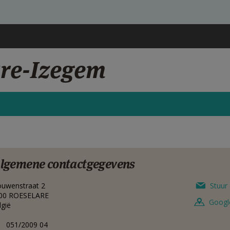
are-Izegem
lgemene contactgegevens
ouwenstraat 2
Stuur 
00
ROESELARE
Googl
lgië
051/2009 04