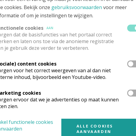
ouwenstraat 2
Google Maps
00
ROESELARE
le cookies. Bekijk onze
gebruiksvoorwaarden
voor meer
formatie of om je instellingen te wijzigen.
051/20 09 04
unctionele cookies
AAN
rgen dat de basisfuncties van het portaal correct
ecanaal Secretaris
rken en laten ons toe via de anonieme registratie
n je gebruik deze verder te verbeteren.
evrouw
Jeanique
Degroote
Stuur een mailtje
r Beursplein 1
Google Maps
Sociale) content cookies
70
IZEGEM
rgen voor het correct weergeven van al dan niet
051/30 08 47
terne inhoud, bijvoorbeeld een Youtube-video.
arketing cookies
ecanaal Secretaris
rgen ervoor dat we je advertenties op maat kunnen
ten zien.
evrouw
Stefanie
Lammens
Stuur een mailtje
ouwenstraat 2
Google Maps
00
ROESELARE
kel functionele cookies
ALLE COOKIES
anvaarden
051/20 09 04
AANVAARDEN