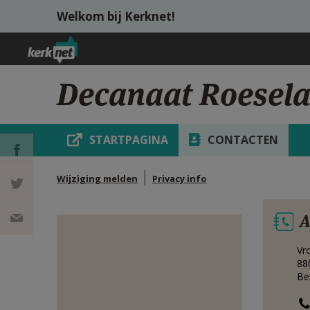
Overslaan en naar de inhoud gaan
Welkom bij Kerknet!
Decanaat Roesel
STARTPAGINA
CONTACTEN
Wijziging melden
Privacy info
DEEL OP
A
FACEBOOK
DEEL OP
Vr
TWITTER
DEEL
88
Be
VIA