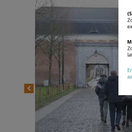
(
Zo
ex
M
Zo
la
En
a