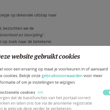
epje op dekenale uitstap naar
k
, bezochten we de
lotenheid en bevrijding
‘.
e op zoek naar de betekenis
geloofscultuur. We konden
bdijen en kloosters ontdekken,
eze website gebruikt cookies
el voor een ervaring op maat je voorkeuren in of aanvaard
loosterpand, de kapittelzaal en de abdijkerk die vandaag als
le cookies. Bekijk onze
gebruiksvoorwaarden
voor meer
te gaan in het restaurant De
formatie of om je instellingen te wijzigen.
orische, het religieuze én het
unctionele cookies
AAN
rgen dat de basisfuncties van het portaal correct
rken en laten ons toe via de anonieme registratie
n je gebruik deze verder te verbeteren.