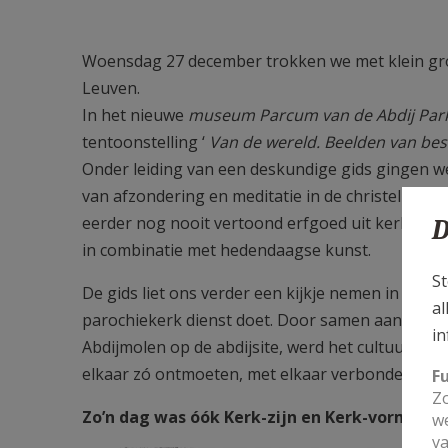
Woensdag 27 december trokken we met klein gro
Leuven.
In het nieuwe
museum Parcum van de Abdij Par
tentoonstelling ‘
Van de wereld. Beelden van bes
Onder leiding van een deskundige gids gingen w
van afzondering en meditatie in de christelijke 
eerder nog nooit vertoond erfgoed uit kerken, a
D
in combinatie met hedendaagse kunst.
St
De gids liet ons verder een kijkje nemen in het k
al
parochiekerk dienst doet. Door samen aan tafel 
in
Abdijmolen op de abdijsite, werd het cultuur-hist
elkaar zó ontmoeten, met elkaar verbonden.
F
Zo
Zo’n dag was óók Kerk-zijn en Kerk-vormen !
we
va