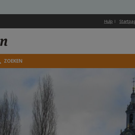
Hulp
Startpa
en
ZOEKEN