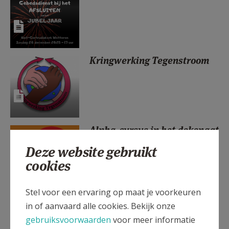
AANMELDEN OF REGISTREREN
Kringwerking Tegenstroom
Alpha-cursus in het dekenaat
Deze website gebruikt
cookies
Stel voor een ervaring op maat je voorkeuren
Hoger Diocesaan
in of aanvaard alle cookies. Bekijk onze
Godsdienstinstituut
programma 2026-2027
gebruiksvoorwaarden
voor meer informatie