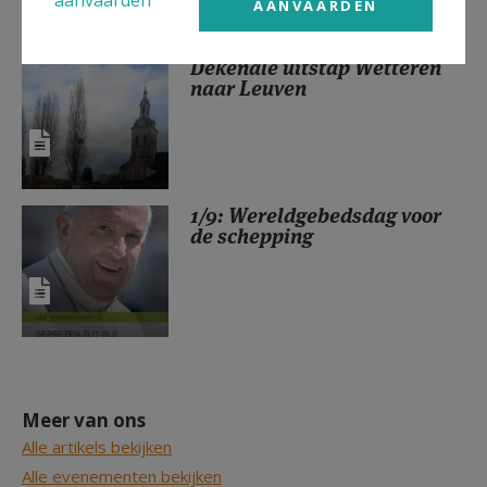
AANVAARDEN
Dekenale uitstap Wetteren
naar Leuven
1/9: Wereldgebedsdag voor
de schepping
Meer van ons
Alle artikels bekijken
Alle evenementen bekijken