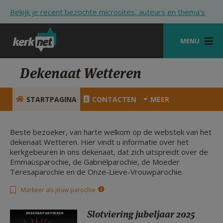
Overslaan en naar de inhoud gaan
Bekijk je recent bezochte microsites, auteurs en thema's
MENU
STARTPAGINA
Dekenaat Wetteren
KERK
STARTPAGINA
CONTACTEN
MEER
VIERINGEN
SHOP
Beste bezoeker, van harte welkom op de webstek van het
dekenaat Wetteren. Hier vindt u informatie over het
kerkgebeuren in ons dekenaat, dat zich uitspreidt over de
ZOEKEN
Emmaüsparochie, de Gabriëlparochie, de Moeder
Teresaparochie en de Onze-Lieve-Vrouwparochie.
HULP
Markeer als jouw parochie
STARTPAGINA PORTAAL
MIJN PAROCHIE
Slotviering jubeljaar 2025