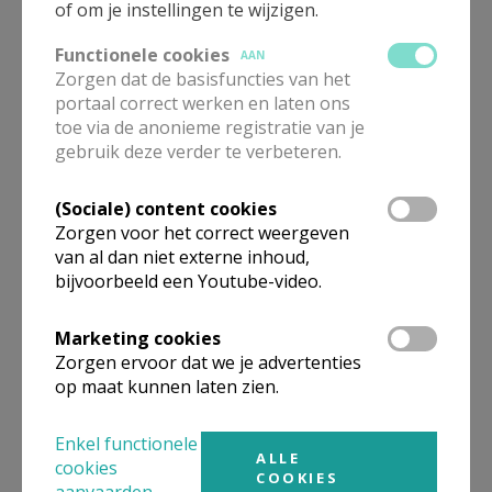
of om je instellingen te wijzigen.
Functionele cookies
AAN
Zorgen dat de basisfuncties van het
portaal correct werken en laten ons
Gezinsvakantie in het
toe via de anonieme registratie van je
Zwitserse Chandolin
gebruik deze verder te verbeteren.
(Sociale) content cookies
Zorgen voor het correct weergeven
van al dan niet externe inhoud,
Leven vanuit de doop
bijvoorbeeld een Youtube-video.
Marketing cookies
Zorgen ervoor dat we je advertenties
op maat kunnen laten zien.
Elke groep een klimaatplan
Enkel functionele
ALLE
cookies
COOKIES
aanvaarden