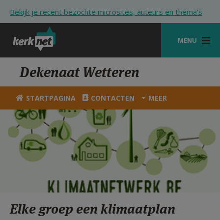
Overslaan en naar de inhoud gaan
Bekijk je recent bezochte microsites, auteurs en thema's
MENU
STARTPAGINA
Dekenaat Wetteren
KERK
STARTPAGINA
CONTACTEN
MEER
VIERINGEN
SHOP
ZOEKEN
HULP
STARTPAGINA PORTAAL
Elke groep een klimaatplan
MIJN PAROCHIE