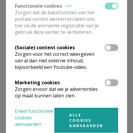
We vragen € 2 als bijdrage in de onkosten van de
Functionele cookies
AAN
Zorgen dat de basisfuncties van het
avond.
portaal correct werken en laten ons
toe via de anonieme registratie van je
Welkom!
gebruik deze verder te verbeteren.
(Sociale) content cookies
Zorgen voor het correct weergeven
van al dan niet externe inhoud,
bijvoorbeeld een Youtube-video.
Marketing cookies
Zorgen ervoor dat we je advertenties
op maat kunnen laten zien.
Enkel functionele
ALLE
cookies
COOKIES
aanvaarden
klimaatnetwerk
AANVAARDEN