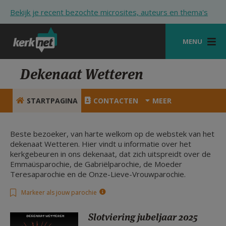
Overslaan en naar de inhoud gaan
Bekijk je recent bezochte microsites, auteurs en thema's
MENU
STARTPAGINA
Dekenaat Wetteren
KERK
STARTPAGINA
CONTACTEN
MEER
VIERINGEN
SHOP
Beste bezoeker, van harte welkom op de webstek van het
dekenaat Wetteren. Hier vindt u informatie over het
kerkgebeuren in ons dekenaat, dat zich uitspreidt over de
ZOEKEN
Emmaüsparochie, de Gabriëlparochie, de Moeder
Teresaparochie en de Onze-Lieve-Vrouwparochie.
HULP
Markeer als jouw parochie
STARTPAGINA PORTAAL
MIJN PAROCHIE
Slotviering jubeljaar 2025