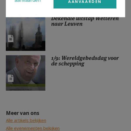
AANVAARDEN
Dekenale uitstap Wetteren
naar Leuven
1/9: Wereldgebedsdag voor
de schepping
Meer van ons
Alle artikels bekijken
Alle evenementen bekijken