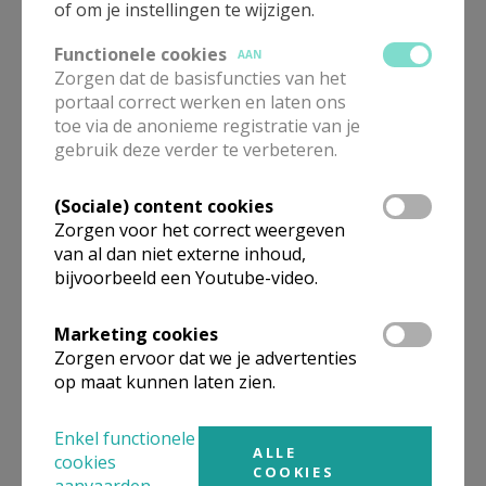
of om je instellingen te wijzigen.
Functionele cookies
AAN
Zorgen dat de basisfuncties van het
portaal correct werken en laten ons
Gezinsvakantie in het
toe via de anonieme registratie van je
Zwitserse Chandolin
gebruik deze verder te verbeteren.
(Sociale) content cookies
Zorgen voor het correct weergeven
van al dan niet externe inhoud,
Leven vanuit de doop
bijvoorbeeld een Youtube-video.
Marketing cookies
Zorgen ervoor dat we je advertenties
op maat kunnen laten zien.
Elke groep een klimaatplan
Enkel functionele
ALLE
cookies
COOKIES
aanvaarden