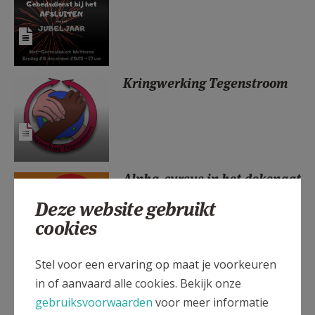
AANMELDEN OF REGISTREREN
Kringwerking Tegenstroom
Alpha-cursus in het dekenaat
Deze website gebruikt
cookies
Stel voor een ervaring op maat je voorkeuren
Hoger Diocesaan
in of aanvaard alle cookies. Bekijk onze
Godsdienstinstituut
programma 2026-2027
gebruiksvoorwaarden
voor meer informatie