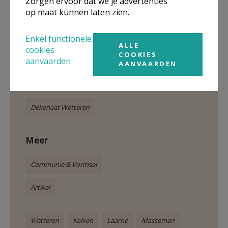
Zorgen ervoor dat we je advertenties
op maat kunnen laten zien.
Vormsel dekenaat Wetteren 2018
Enkel functionele
ALLE
cookies
COOKIES
aanvaarden
AANVAARDEN
Gepubliceerd door
Dekenaat Wetteren
Meer
Communie & Vormsel
Artikel
Wetteren
Kalken
Laarne
Massemen