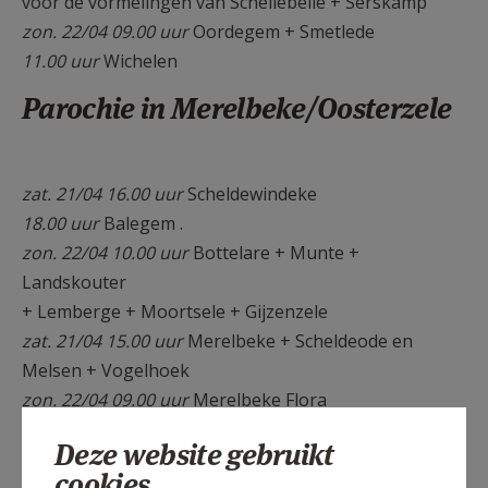
voor de vormelingen van Schellebelle + Serskamp
zon. 22/04 09.00 uur
Oordegem + Smetlede
11.00 uur
Wichelen
Parochie in Merelbeke/Oosterzele
zat. 21/04 16.00 uur
Scheldewindeke
18.00 uur
Balegem .
zon. 22/04 10.00 uur
Bottelare + Munte +
Landskouter
+ Lemberge + Moortsele + Gijzenzele
zat. 21/04 15.00 uur
Merelbeke + Scheldeode en
Melsen + Vogelhoek
zon. 22/04 09.00 uur
Merelbeke Flora
11.00 uur
Oosterzele
Deze website gebruikt
cookies