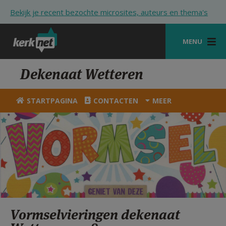
Overslaan en naar de inhoud gaan
Bekijk je recent bezochte microsites, auteurs en thema's
MENU
STARTPAGINA
Dekenaat Wetteren
KERK
STARTPAGINA
CONTACTEN
MEER
VIERINGEN
SHOP
ZOEKEN
HULP
STARTPAGINA PORTAAL
Vormselvieringen dekenaat
MIJN PAROCHIE