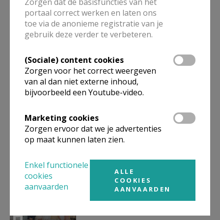
Zorgen dat de basisfuncties van het
portaal correct werken en laten ons
toe via de anonieme registratie van je
gebruik deze verder te verbeteren.
Vormsel 2027
(Sociale) content cookies
Zorgen voor het correct weergeven
van al dan niet externe inhoud,
bijvoorbeeld een Youtube-video.
Eerste communie 2027
Marketing cookies
Zorgen ervoor dat we je advertenties
op maat kunnen laten zien.
Enkel functionele
ALLE
cookies
COOKIES
Eerste communies en
aanvaarden
AANVAARDEN
vormsels in 2026 - volledig
overzicht