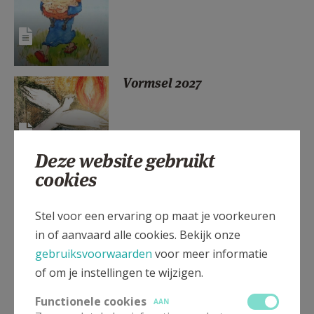
AANMELDEN OF REGISTREREN
Vormsel 2027
Deze website gebruikt
cookies
Vormsel Sint-Jan Berchmans
Borsbeek
Stel voor een ervaring op maat je voorkeuren
in of aanvaard alle cookies. Bekijk onze
gebruiksvoorwaarden
voor meer informatie
of om je instellingen te wijzigen.
Eerste communie Sint-Jan
Functionele cookies
Berchmans Borsbeek
AAN