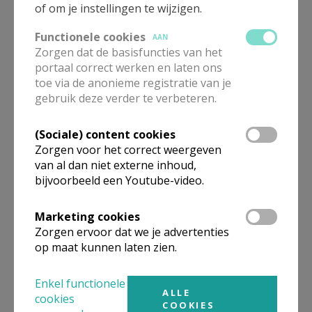
of om je instellingen te wijzigen.
Functionele cookies
AAN
Zorgen dat de basisfuncties van het
'Brood' catechese eerste communie © A Boulet
portaal correct werken en laten ons
toe via de anonieme registratie van je
gebruik deze verder te verbeteren.
(Sociale) content cookies
Zorgen voor het correct weergeven
van al dan niet externe inhoud,
bijvoorbeeld een Youtube-video.
Op de eerste zondag van de Veertigdagentijd kwamen
Marketing cookies
onze eerstecommunicanten samen voor hun
Zorgen ervoor dat we je advertenties
naamopgave. In een warme gezinsviering rond
op maat kunnen laten zien.
luisteren met je hart en kiezen voor het goede
spraken de kinderen één voor één hun naam uit in
Enkel functionele
ALLE
cookies
Gods huis.
COOKIES