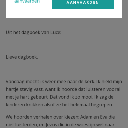
aanvaarden
AANVAARDEN
Ook Luce was er bij.
Uit het dagboek van Luce:
Lieve dagboek,
Vandaag mocht ik weer mee naar de kerk. Ik hield mijn
hartje stevig vast, want ik hoorde dat luisteren vooral
met je hart gebeurt. Dat vond ik zo mooi. Ik zag de
kinderen knikken alsof ze het helemaal begrepen.
We hoorden verhalen over kiezen: Adam en Eva die
niet luisterden, en Jezus die in de woestijn wél naar