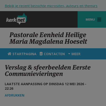
Overslaan en naar de inhoud gaan
Bekijk je recent bezochte microsites, auteurs en thema's
MENU
STARTPAGINA
Pastorale Eenheid Heilige
Maria Magdalena Hoeselt
KERK
VIERINGEN
STARTPAGINA
CONTACTEN
MEER
SHOP
Verslag & sfeerbeelden Eerste
Communievieringen
ZOEKEN
HULP
LAATSTE AANPASSING OP DINSDAG 12 MEI 2026 -
22:26
STARTPAGINA PORTAAL
AFDRUKKEN
MIJN PAROCHIE