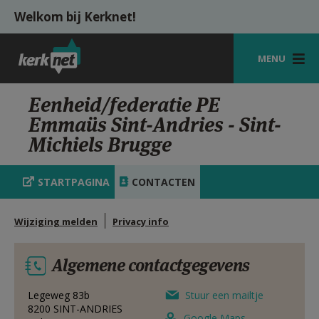
Overslaan en naar de inhoud gaan
Welkom bij Kerknet!
MENU
STARTPAGINA
Eenheid/federatie PE
Emmaüs Sint-Andries - Sint-
KERK
Michiels Brugge
VIERINGEN
STARTPAGINA
CONTACTEN
SHOP
ZOEKEN
Wijziging melden
Privacy info
HULP
Algemene contactgegevens
MIJN PAROCHIE
Legeweg 83b
Stuur een mailtje
AANMELDEN OF REGISTREREN
8200
SINT-ANDRIES
Google Maps