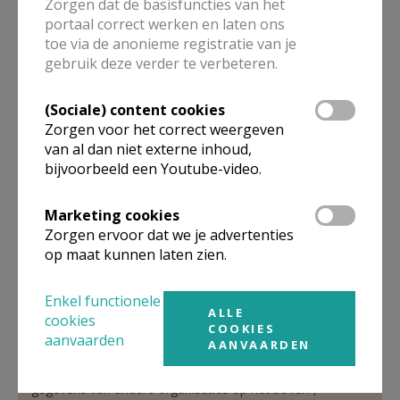
Zorgen dat de basisfuncties van het
portaal correct werken en laten ons
toe via de anonieme registratie van je
gebruik deze verder te verbeteren.
Pastoor PE
(Sociale) content cookies
E.H.
Filip
Vanbesien
Zorgen voor het correct weergeven
Sint-Baafskerkstraat 2
van al dan niet externe inhoud,
8200
SINT-ANDRIES
bijvoorbeeld een Youtube-video.
0475/34 12 63
Marketing cookies
Stuur een mailtje
Zorgen ervoor dat we je advertenties
Google Maps
op maat kunnen laten zien.
Enkel functionele
ALLE
cookies
Organisatiestructuur
COOKIES
aanvaarden
AANVAARDEN
Niet gevonden wat je zocht? Hier vind je links naar de
gegevens van andere organisaties op het boven-,