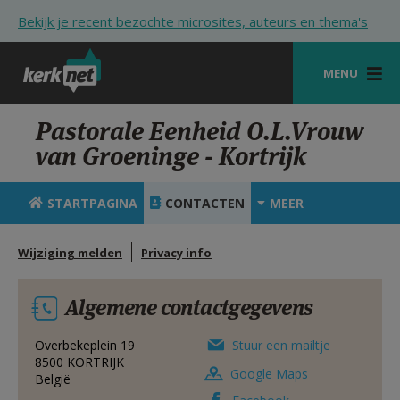
Overslaan en naar de inhoud gaan
Bekijk je recent bezochte microsites, auteurs en thema's
MENU
STARTPAGINA
Pastorale Eenheid O.L.Vrouw
van Groeninge - Kortrijk
KERK
VIERINGEN
STARTPAGINA
CONTACTEN
MEER
SHOP
Wijziging melden
Privacy info
ZOEKEN
Algemene contactgegevens
HULP
STARTPAGINA PORTAAL
Overbekeplein 19
Stuur een mailtje
8500
KORTRIJK
Google Maps
België
MIJN PAROCHIE