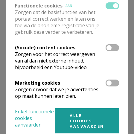
Functionele cookies
AAN
Pastoor PE
Zorgen dat de basisfuncties van het
portaal correct werken en laten ons
toe via de anonieme registratie van je
E.H.
Edouard
Van Maele
gebruik deze verder te verbeteren.
Gentsesteenweg 107 bus 1
8500
KORTRIJK
(Sociale) content cookies
0476/90 91 33
Zorgen voor het correct weergeven
Stuur een mailtje
van al dan niet externe inhoud,
bijvoorbeeld een Youtube-video.
Google Maps
Marketing cookies
Zorgen ervoor dat we je advertenties
Organisatiestructuur
op maat kunnen laten zien.
Niet gevonden wat je zocht? Hier vind je links naar de
Enkel functionele
ALLE
gegevens van andere organisaties op het boven-,
cookies
COOKIES
onderliggende of gelijke niveau.
aanvaarden
AANVAARDEN