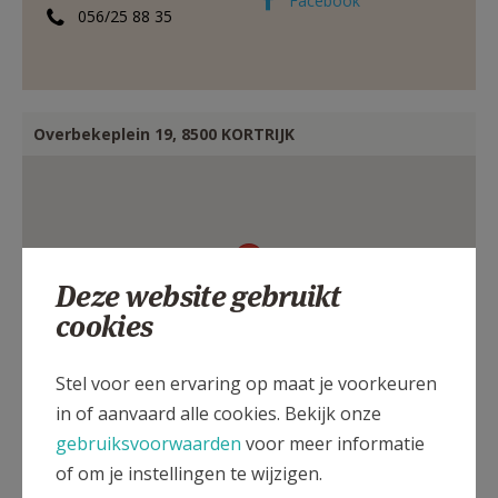
Facebook
056/25 88 35
AANMELDEN OF REGISTREREN
Overbekeplein 19, 8500 KORTRIJK
Deze website gebruikt
cookies
Stel voor een ervaring op maat je voorkeuren
in of aanvaard alle cookies. Bekijk onze
gebruiksvoorwaarden
voor meer informatie
of om je instellingen te wijzigen.