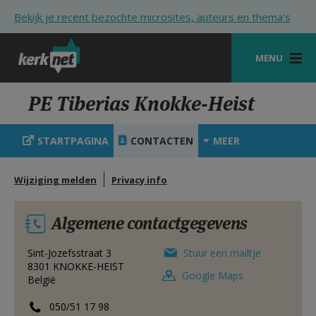
Overslaan en naar de inhoud gaan
Bekijk je recent bezochte microsites, auteurs en thema's
MENU
STARTPAGINA
PE Tiberias Knokke-Heist
KERK
STARTPAGINA
CONTACTEN
MEER
VIERINGEN
Wijziging melden
Privacy info
SHOP
ZOEKEN
Algemene contactgegevens
HULP
Sint-Jozefsstraat 3
Stuur een mailtje
8301
KNOKKE-HEIST
STARTPAGINA PORTAAL
Google Maps
België
MIJN PAROCHIE
050/51 17 98