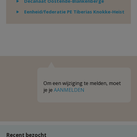
Weergeven
Decanaat Oostende-Blankenberge
Weergeven
Eenheid/federatie PE Tiberias Knokke-Heist
Om een wijziging te melden, moet
je je
AANMELDEN
Recent bezocht