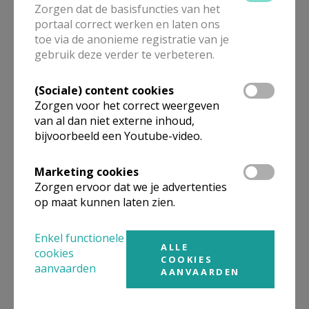
Pastoor PE
Zorgen dat de basisfuncties van het
portaal correct werken en laten ons
E.H.
Philippe
Van Den Driessche
toe via de anonieme registratie van je
Ramskapellestraat 44
gebruik deze verder te verbeteren.
8301
RAMSKAPELLE
050/51 17 86
(Sociale) content cookies
Zorgen voor het correct weergeven
Stuur een mailtje
van al dan niet externe inhoud,
Google Maps
bijvoorbeeld een Youtube-video.
Marketing cookies
Zorgen ervoor dat we je advertenties
Organisatiestructuur
op maat kunnen laten zien.
Niet gevonden wat je zocht? Hier vind je links naar de
Enkel functionele
gegevens van andere organisaties op het boven-,
ALLE
cookies
onderliggende of gelijke niveau.
COOKIES
aanvaarden
AANVAARDEN
Behoort tot
Decanaat Oostende-Blankenberge