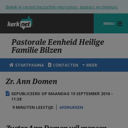
Overslaan en naar de inhoud gaan
Bekijk je recent bezochte microsites, auteurs en thema's
MENU
STARTPAGINA
Pastorale Eenheid Heilige
Familie Bilzen
KERK
VIERINGEN
STARTPAGINA
CONTACTEN
MEER
SHOP
Zr. Ann Domen
ZOEKEN
GEPUBLICEERD OP MAANDAG 19 SEPTEMBER 2016 -
HULP
11:38
9 MINUTEN LEESTIJD
AFDRUKKEN
STARTPAGINA PORTAAL
MIJN PAROCHIE