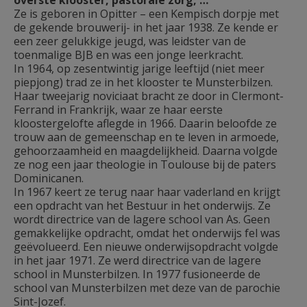
overste klooster, pastorale zorg, …
Ze is geboren in Opitter – een Kempisch dorpje met
de gekende brouwerij- in het jaar 1938. Ze kende er
een zeer gelukkige jeugd, was leidster van de
toenmalige BJB en was een jonge leerkracht.
In 1964, op zesentwintig jarige leeftijd (niet meer
piepjong) trad ze in het klooster te Munsterbilzen.
Haar tweejarig noviciaat bracht ze door in Clermont-
Ferrand in Frankrijk, waar ze haar eerste
kloostergelofte aflegde in 1966. Daarin beloofde ze
trouw aan de gemeenschap en te leven in armoede,
gehoorzaamheid en maagdelijkheid. Daarna volgde
ze nog een jaar theologie in Toulouse bij de paters
Dominicanen.
In 1967 keert ze terug naar haar vaderland en krijgt
een opdracht van het Bestuur in het onderwijs. Ze
wordt directrice van de lagere school van As. Geen
gemakkelijke opdracht, omdat het onderwijs fel was
geëvolueerd. Een nieuwe onderwijsopdracht volgde
in het jaar 1971. Ze werd directrice van de lagere
school in Munsterbilzen. In 1977 fusioneerde de
school van Munsterbilzen met deze van de parochie
Sint-Jozef.