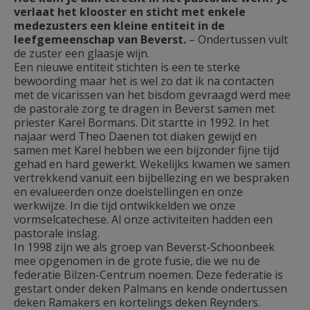
verlaat het klooster en sticht met enkele
medezusters een kleine entiteit in de
leefgemeenschap van Beverst.
– Ondertussen vult
de zuster een glaasje wijn.
Een nieuwe entiteit stichten is een te sterke
bewoording maar het is wel zo dat ik na contacten
met de vicarissen van het bisdom gevraagd werd mee
de pastorale zorg te dragen in Beverst samen met
priester Karel Bormans. Dit startte in 1992. In het
najaar werd Theo Daenen tot diaken gewijd en
samen met Karel hebben we een bijzonder fijne tijd
gehad en hard gewerkt. Wekelijks kwamen we samen
vertrekkend vanuit een bijbellezing en we bespraken
en evalueerden onze doelstellingen en onze
werkwijze. In die tijd ontwikkelden we onze
vormselcatechese. Al onze activiteiten hadden een
pastorale inslag.
In 1998 zijn we als groep van Beverst-Schoonbeek
mee opgenomen in de grote fusie, die we nu de
federatie Bilzen-Centrum noemen. Deze federatie is
gestart onder deken Palmans en kende ondertussen
deken Ramakers en kortelings deken Reynders.