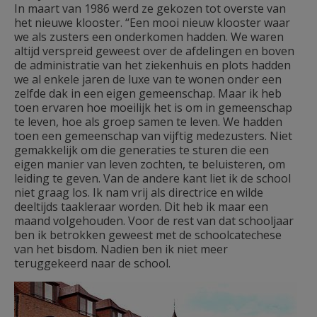
In maart van 1986 werd ze gekozen tot overste van
het nieuwe klooster. “Een mooi nieuw klooster waar
we als zusters een onderkomen hadden. We waren
altijd verspreid geweest over de afdelingen en boven
de administratie van het ziekenhuis en plots hadden
we al enkele jaren de luxe van te wonen onder een
zelfde dak in een eigen gemeenschap. Maar ik heb
toen ervaren hoe moeilijk het is om in gemeenschap
te leven, hoe als groep samen te leven. We hadden
toen een gemeenschap van vijftig medezusters. Niet
gemakkelijk om die generaties te sturen die een
eigen manier van leven zochten, te beluisteren, om
leiding te geven. Van de andere kant liet ik de school
niet graag los. Ik nam vrij als directrice en wilde
deeltijds taakleraar worden. Dit heb ik maar een
maand volgehouden. Voor de rest van dat schooljaar
ben ik betrokken geweest met de schoolcatechese
van het bisdom. Nadien ben ik niet meer
teruggekeerd naar de school.