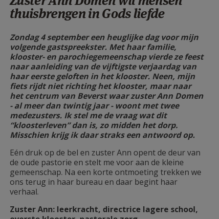
Zuster Ann Domen wil mensen
AANMELDEN OF REGISTREREN
thuisbrengen in Gods liefde
Zondag 4 september een heuglijke dag voor mijn
volgende gastspreekster. Met haar familie,
klooster- en parochiegemeenschap vierde ze feest
naar aanleiding van de vijftigste verjaardag van
haar eerste geloften in het klooster. Neen, mijn
fiets rijdt niet richting het klooster, maar naar
het centrum van Beverst waar zuster Ann Domen
- al meer dan twintig jaar - woont met twee
medezusters. Ik stel me de vraag wat dit
“kloosterleven” dan is, zo midden het dorp.
Misschien krijg ik daar straks een antwoord op.
Eén druk op de bel en zuster Ann opent de deur van
de oude pastorie en stelt me voor aan de kleine
gemeenschap. Na een korte ontmoeting trekken we
ons terug in haar bureau en daar begint haar
verhaal.
Zuster Ann: leerkracht, directrice lagere school,