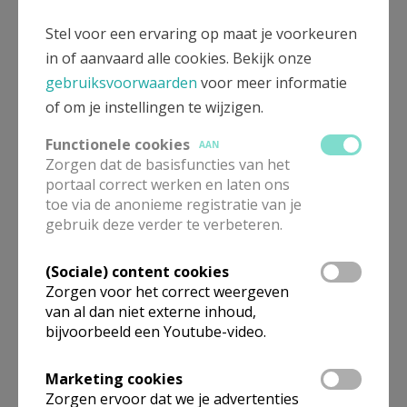
Stel voor een ervaring op maat je voorkeuren
Het Kerstverhaal 2018
in of aanvaard alle cookies. Bekijk onze
gebruiksvoorwaarden
voor meer informatie
Kerk&Leven 2018 (50-51)
of om je instellingen te wijzigen.
Functionele cookies
AAN
Zorgen dat de basisfuncties van het
portaal correct werken en laten ons
toe via de anonieme registratie van je
gebruik deze verder te verbeteren.
Het verlies van
een medemens
(Sociale) content cookies
Zorgen voor het correct weergeven
Kerk&Leven 2018 (43)
van al dan niet externe inhoud,
bijvoorbeeld een Youtube-video.
Marketing cookies
Zorgen ervoor dat we je advertenties