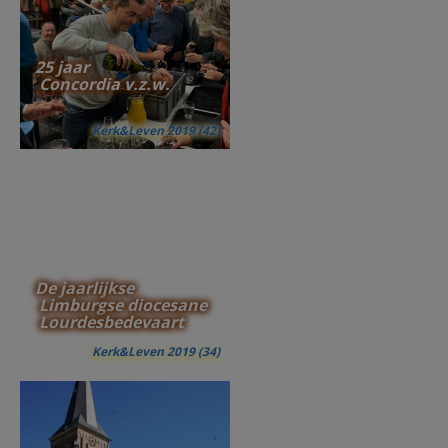
25 jaar
Concordia v.z.w.
Kerk&Leven 2019 (42)
De jaarlijkse
Limburgse diocesane
Lourdesbedevaart
Kerk&Leven 2019 (34)