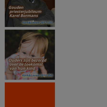
Gouden
priesterjubileum
Karel Bormans
Kerk&Leven 2017 (25)
Ouders zijn bezorgd
over de toekomst
van hun kind
Kerk&Leven 2018 (04)