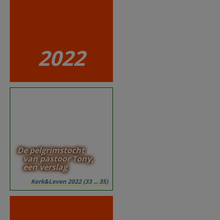
2022
De pelgrimstocht
van pastoor Tony,
een verslag
Kerk&Leven 2022 (33 ... 35)