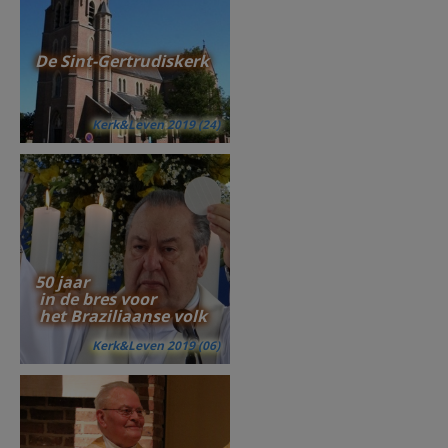
De Sint-Gertrudiskerk
Kerk&Leven 2019 (24)
50 jaar
in de bres voor
het Braziliaanse volk
Kerk&Leven 2019 (06)