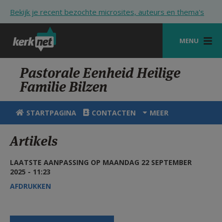
Overslaan en naar de inhoud gaan
Bekijk je recent bezochte microsites, auteurs en thema's
MENU
STARTPAGINA
Pastorale Eenheid Heilige
Familie Bilzen
KERK
VIERINGEN
STARTPAGINA
CONTACTEN
MEER
SHOP
Artikels
ZOEKEN
LAATSTE AANPASSING OP MAANDAG 22 SEPTEMBER
HULP
2025 - 11:23
AFDRUKKEN
STARTPAGINA PORTAAL
MIJN PAROCHIE