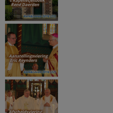
't Kapelletjesboek
René Daerden
Kerk&Leven 2016 (23)
Aanstellingsviering
Eric Reynders
Kerk&Leven 2016 (22)
Afscheidsviering