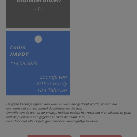
- 1 -
Collin
HARDY
*14.09.2025
zoontje van
Arthur Hardy
Lisa Tabruyn
De grijze kadertjes geven aan waar en wanneer gedoopt wordt, en vermeld
eveneens het correct aantal dopelingen op die dag.
Omwille van de wet op de privacy, hebben ouders het recht om niet akkoord te gaan
met de publicatie van gegevens ( zoals de naam, foto, ...),
waardoor niet alle dopelingen hierboven een tegeltje bekomen.