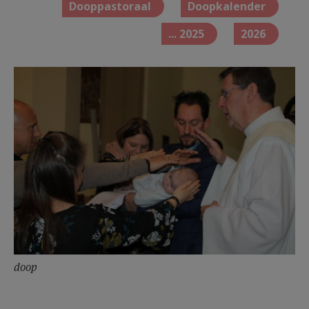
Dooppastoraal
Doopkalender
... 2025
2026
doop