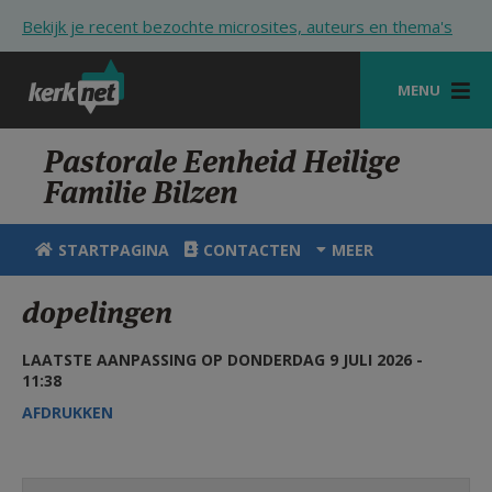
Overslaan en naar de inhoud gaan
Bekijk je recent bezochte microsites, auteurs en thema's
MENU
STARTPAGINA
Pastorale Eenheid Heilige
Familie Bilzen
KERK
VIERINGEN
STARTPAGINA
CONTACTEN
MEER
SHOP
dopelingen
ZOEKEN
LAATSTE AANPASSING OP DONDERDAG 9 JULI 2026 -
HULP
11:38
AFDRUKKEN
STARTPAGINA PORTAAL
MIJN PAROCHIE