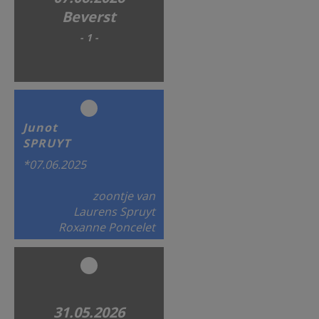
Beverst
- 1 -
Junot
SPRUYT
*07.06.2025
zoontje van
Laurens Spruyt
Roxanne Poncelet
31.05.2026