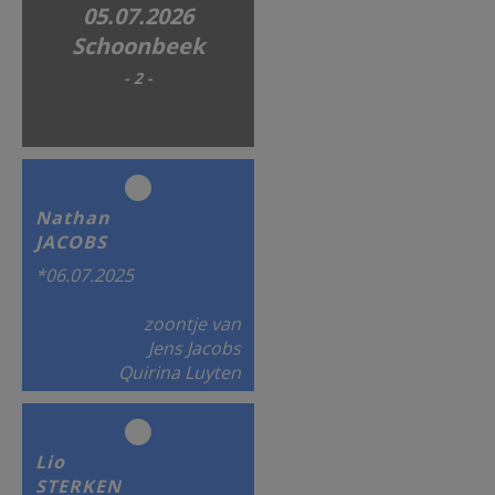
05.07.2026
Schoonbeek
- 2 -
Nathan
JACOBS
*06.07.2025
zoontje van
Jens Jacobs
Quirina Luyten
Lio
STERKEN