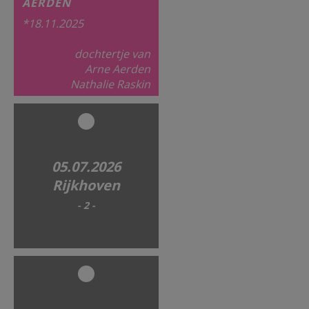
AERDEN
*18.11.2025
dochtertje van
Arne Aerden
Nathalie Raskin
05.07.2026
Rijkhoven
- 2 -