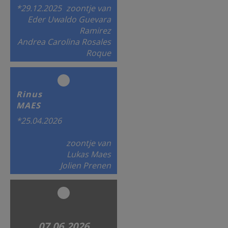
*29.12.2025
zoontje van
Eder Uwaldo Guevara
Ramirez
Andrea Carolina Rosales
Roque
Rinus
MAES
*25.04.2026
zoontje van
Lukas Maes
Jolien Prenen
07.06.2026