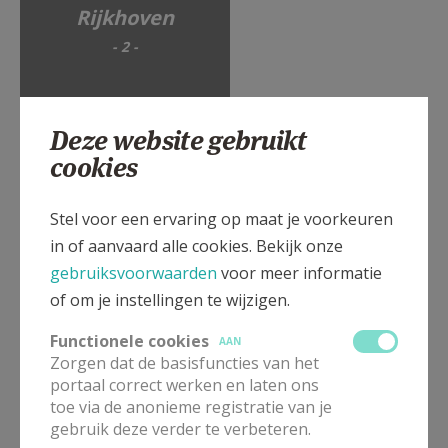
Rijkhoven
- 2 -
Deze website gebruikt
cookies
Anne-Laure
BOLLEN
Stel voor een ervaring op maat je voorkeuren
*12.08.2023
in of aanvaard alle cookies. Bekijk onze
dochtertje van
gebruiksvoorwaarden
voor meer informatie
Michael Bollen
of om je instellingen te wijzigen.
Kathleen Merken
Functionele cookies
AAN
Zorgen dat de basisfuncties van het
portaal correct werken en laten ons
Mathis
toe via de anonieme registratie van je
MAX POESEN
gebruik deze verder te verbeteren.
*14.04.2025