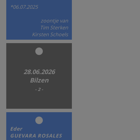
*06.07.2025
zoontje van
Tim Sterken
Kirsten Schoels
28.06.2026
Bilzen
- 2 -
Eder
GUEVARA ROSALES