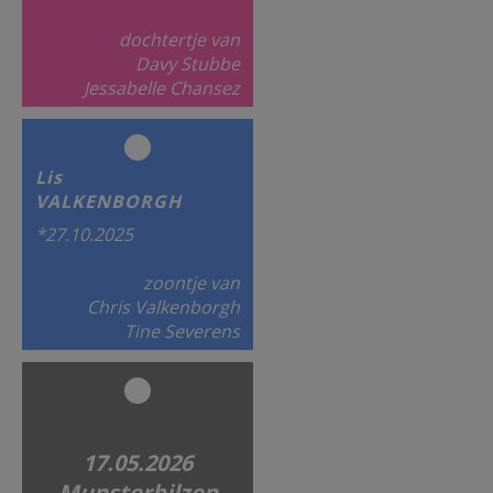
dochtertje van
Davy Stubbe
Jessabelle Chansez
Lis
VALKENBORGH
*27.10.2025
zoontje van
Chris Valkenborgh
Tine Severens
17.05.2026
Munsterbilzen