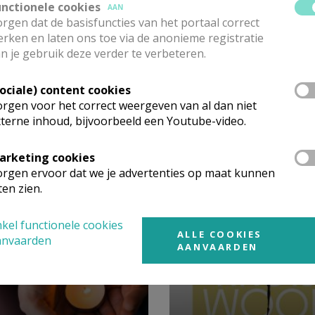
unctionele cookies
AAN
- rouwbrief van de ove

rgen dat de basisfuncties van het portaal correct
rken en laten ons toe via de anonieme registratie
liturgie
n je gebruik deze verder te verbeteren.
ingsviering
Sociale) content cookies
rgen voor het correct weergeven van al dan niet
terne inhoud, bijvoorbeeld een Youtube-video.
arketing cookies
rgen ervoor dat we je advertenties op maat kunnen
 meer
ten zien.
kel functionele cookies
ALLE COOKIES
anvaarden
AANVAARDEN