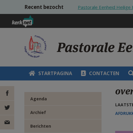
Overslaan en naar de inhoud gaan
Recent bezocht
Pastorale Eenheid Heilige F
Pastorale Ee
STARTPAGINA
CONTACTEN
over
Agenda
LAATSTE
DEEL OP
Archief
AFDRUK
FACEBOOK
DEEL OP
Berichten