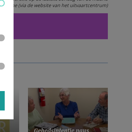
rledene (via de website van het uitvaartcentrum)
Gebedsintentie paus