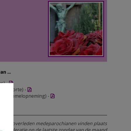
n ...
us) -

.-Geboorte) -

.V.-Tenhemelopneming) -

 voor overleden medeparochianen vinden plaats
n de federatie op de laatste zondag van de maand