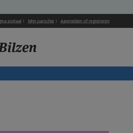
gina portaal
Mijn parochie
Aanmelden of registreren
Bilzen