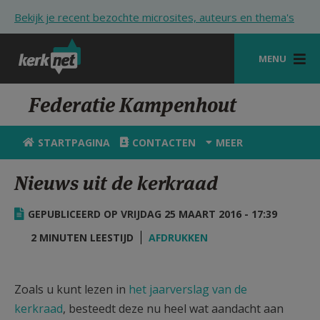
Overslaan en naar de inhoud gaan
Bekijk je recent bezochte microsites, auteurs en thema's
MENU
STARTPAGINA
Federatie Kampenhout
KERK
STARTPAGINA
CONTACTEN
MEER
VIERINGEN
Nieuws uit de kerkraad
SHOP
GEPUBLICEERD OP VRIJDAG 25 MAART 2016 - 17:39
ZOEKEN
2 MINUTEN LEESTIJD
AFDRUKKEN
HULP
STARTPAGINA PORTAAL
Zoals u kunt lezen in
het jaarverslag van de
MIJN PAROCHIE
kerkraad
, besteedt deze nu heel wat aandacht aan