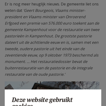
Er is nog meer heuglijk nieuws. De gemeente liet ons
weten dat
‘Geert Bourgeois, Vlaams minister-
president en Vlaams minister van Onroerend
Erfgoed een premie van 576.000 euro toekent aan de
gemeente Kampenhout voor de restauratie van twee
pastorieën in Kampenhout. De grootste pastorie
dateert uit de achttiende eeuw en is, samen met een
tweede, oudere pastorie uit het einde van de
zeventiende eeuw, op 9 oktober 1973 beschermd als
monument. … Het restauratiedossier bevat de
buitenrestauratie van de pastorie en de integrale
restauratie van de oude pastorie.’
Deze website gebruikt