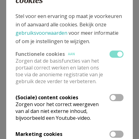
cookies
Stel voor een ervaring op maat je voorkeuren
in of aanvaard alle cookies. Bekijk onze
gebruiksvoorwaarden
voor meer informatie
of om je instellingen te wijzigen.
Functionele cookies
AAN
Zorgen dat de basisfuncties van het
Zoals vroeger reeds meegedeeld, is de grote
portaal correct werken en laten ons
pastorie overgedragen aan de gemeente, maar de
toe via de anonieme registratie van je
oude pastorie zal na restauratie ten dienste staan
gebruik deze verder te verbeteren.
van de kerkfabriek en de parochie. Een dergelijke
restauratie zal natuurlijk heel wat tijd in beslag
(Sociale) content cookies
nemen, maar de gemeente beloofde, dit dossier
Zorgen voor het correct weergeven
van al dan niet externe inhoud,
eindelijk met bekwame spoed af te werken. Wij
bijvoorbeeld een Youtube-video.
kunnen er dus naar uit kijken, over een paar jaren
naast onze kerk in plaats van een kanker twee
Marketing cookies
prachtige nuttige gebouwen te hebben.