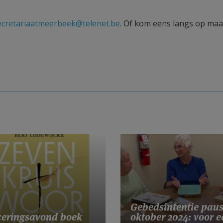
ecretariaatmeerbeek@telenet.be
. Of kom eens langs op ma
Gebedsintentie pau
eringsavond boek
oktober 2024: voor e