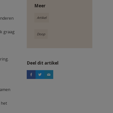
Meer
kinderen
Artikel
ok graag
Doop
ring.
Deel dit artikel
 samen
 het