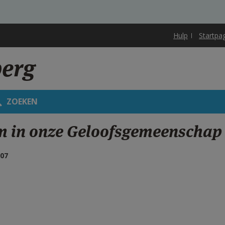
Hulp
Startpa
berg
ZOEKEN
 in onze Geloofsgemeenschap 
:07