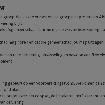
ng
ine groep. We kiezen ervoor om de groep niet groter dan 4 
iering blijft.
e geloofsgemeenschap, daarom maken we van deze viering o
nschap mag horen en dat die gemeenschap jou mag uitdagen,
ansen tot ontmoeting, uitwisseling en gewoon een fijne vie
 moment.
opeling gebeurt op een voorbereidingsavond. We komen dan
er of diaken.
 te praten over het doopsel, de betekenis, het "waarom" en
an de viering.