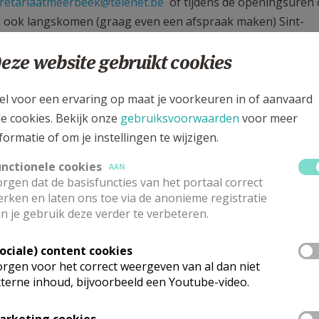
retariaatmeerbeek@telenet.be
of tijdens de openingsuren
n ook langskomen (graag even een afspraak maken) Sint-
eze website gebruikt cookies
el voor een ervaring op maat je voorkeuren in of aanvaard
ari, krijg je een uitnodiging. Dan vieren we samen met alle f
le cookies. Bekijk onze
gebruiksvoorwaarden
voor meer
dje hebben laten dopen. Ouders brengen hun kindje dan naar 
formatie of om je instellingen te wijzigen.
riendelijke viering van waar ook oudere kinderen welkom zi
unctionele cookies
AAN
rgen dat de basisfuncties van het portaal correct
jke gemeenschap of via een rituelenbur
rken en laten ons toe via de anonieme registratie
n je gebruik deze verder te verbeteren.
ts, Anglicaans of Orthodox ,,, gedoopt ? Er werden afsprake
opsel met verschillende andere christelijke
Sociale) content cookies
at geen probleem. Via een administratieve aanvraag en een 
rgen voor het correct weergeven van al dan niet
terne inhoud, bijvoorbeeld een Youtube-video.
meenschap.
den via een rituelenbureau te laten dopen (vb.rent-a-priest
arketing cookies