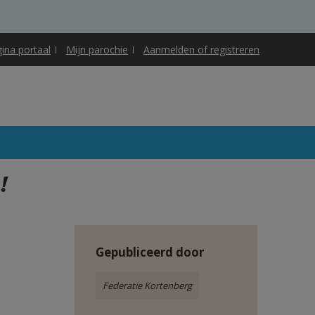
gina portaal
Mijn parochie
Aanmelden of registreren
!
Gepubliceerd door
Federatie Kortenberg