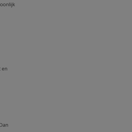
oonlijk
t en
 Dan