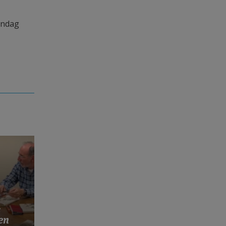
andag
s
en