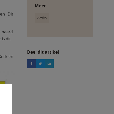
Meer
en. Dit
Artikel
e paard
is dit
Deel dit artikel
Kerk en