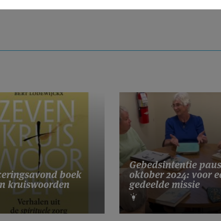
Gebedsintentie pau
eringsavond boek
oktober 2024: voor e
n kruiswoorden
gedeelde missie