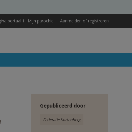
gina portaal
Mijn parochie
Aanmelden of registreren
Gepubliceerd door
Federatie Kortenberg
n