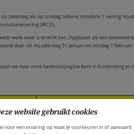
 op zaterdag als op zondag telkens minstens 1 viering houd
en communieviering (WCD).
 steeds week waar u terecht kan. Opgepast als een weekend t
nd daar. vb. bij zaterdag 31 januari en zondag 1 februari : 
wizen we naar onze facebookpagina Kerk in Kortenberg en 
eze website gebruikt cookies
el voor een ervaring op maat je voorkeuren in of aanvaard