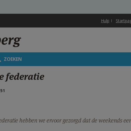
Hulp
Startpa
berg
ZOEKEN
 federatie
:51
 federatie hebben we ervoor gezorgd dat de weekends ee