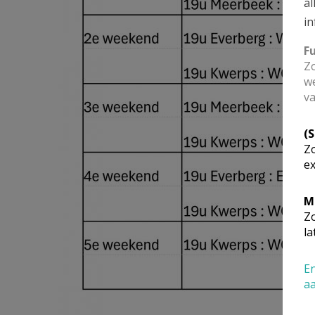
al
in
F
Zo
we
va
(
Zo
ex
M
Zo
la
En
a