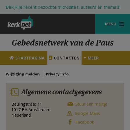
Overslaan en naar de inhoud gaan
Bekijk je recent bezochte microsites, auteurs en thema's
MENU
STARTPAGINA
Gebedsnetwerk van de Paus
KERK
STARTPAGINA
CONTACTEN
MEER
VIERINGEN
Wijziging melden
Privacy info
SHOP
ZOEKEN
Algemene contactgegevens
HULP
Beulingstraat 11
Stuur een mailtje
1017 BA
Amsterdam
STARTPAGINA PORTAAL
Google Maps
Nederland
Facebook
MIJN PAROCHIE