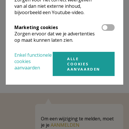
Organisatiestructuur
van al dan niet externe inhoud,
bijvoorbeeld een Youtube-video.
Niet gevonden wat je zocht? Hier vind je links naar de
gegevens van andere organisaties op het boven-,
Marketing cookies
onderliggende of gelijke niveau.
Zorgen ervoor dat we je advertenties
op maat kunnen laten zien.
Behoort tot
Jezuïeten
Weergeven
Jezuïeten
Enkel functionele
ALLE
cookies
COOKIES
aanvaarden
AANVAARDEN
Om een wijziging te melden, moet
je je
AANMELDEN