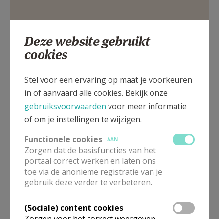
AANMELDEN OF REGISTREREN
Deze website gebruikt
Beulingstraat 11, 1017 BA Amsterdam
cookies
Stel voor een ervaring op maat je voorkeuren
in of aanvaard alle cookies. Bekijk onze
gebruiksvoorwaarden
voor meer informatie
of om je instellingen te wijzigen.
Functionele cookies
AAN
Zorgen dat de basisfuncties van het
portaal correct werken en laten ons
toe via de anonieme registratie van je
gebruik deze verder te verbeteren.
(Sociale) content cookies
Zorgen voor het correct weergeven