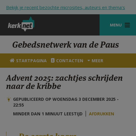
Overslaan en naar de inhoud gaan
Bekijk je recent bezochte microsites, auteurs en thema's
MENU
STARTPAGINA
Gebedsnetwerk van de Paus
KERK
STARTPAGINA
CONTACTEN
MEER
VIERINGEN
Advent 2025: zachtjes schrijden
SHOP
naar de kribbe
ZOEKEN
GEPUBLICEERD OP WOENSDAG 3 DECEMBER 2025 -
HULP
22:55
MINDER DAN 1 MINUUT LEESTIJD
AFDRUKKEN
STARTPAGINA PORTAAL
MIJN PAROCHIE