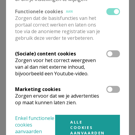
Functionele cookies
AAN
Zorgen dat de basisfuncties van het
Gepubliceerd door
portaal correct werken en laten ons
toe via de anonieme registratie van je
Gebedsnetwerk van de Paus
gebruik deze verder te verbeteren.
Meer
(Sociale) content cookies
Zorgen voor het correct weergeven
van al dan niet externe inhoud,
Inspiratie
bijvoorbeeld een Youtube-video.
Advent - bezinning
eerste kaars; adventskrans
Marketing cookies
Zorgen ervoor dat we je advertenties
advent licht
op maat kunnen laten zien.
Enkel functionele
ALLE
cookies
COOKIES
aanvaarden
AANVAARDEN