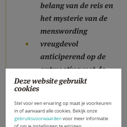
belang van de reis en
het mysterie van de
menswording
vreugdevol
anticiperend op de
ontmoeting met de
Deze website gebruikt
Heilige Familie en alle
cookies
anderen, die we er
Stel voor een ervaring op maat je voorkeuren
zullen aantreffen
in of aanvaard alle cookies. Bekijk onze
gebruiksvoorwaarden
voor meer informatie
of om je instellingen te wijzigen.